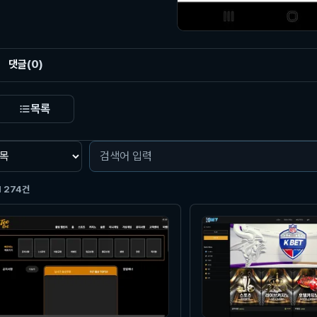
댓글
(0)
목록
l 274건