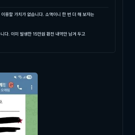
더 이용할 가치가 없습니다. 소액이니 한 번 더 해 보자는
니다. 이미 발생한 15만원 환전 내역만 남겨 두고