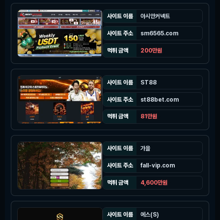
사이트 이름
아시안커넥트
사이트 주소
sm6565.com
먹튀 금액
200만원
사이트 이름
ST88
사이트 주소
st88bet.com
먹튀 금액
81만원
사이트 이름
가을
사이트 주소
fall-vip.com
먹튀 금액
4,600만원
사이트 이름
에스(S)