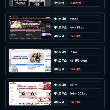
먹튀 금액
240만원
사이트 이름
애월애
사이트 주소
owa38.com
먹튀 금액
120만원
사이트 이름
스텔라
사이트 주소
st-153.com
먹튀 금액
144만원
사이트 이름
레츠윈
사이트 주소
lets-003.com
먹튀 금액
145만원