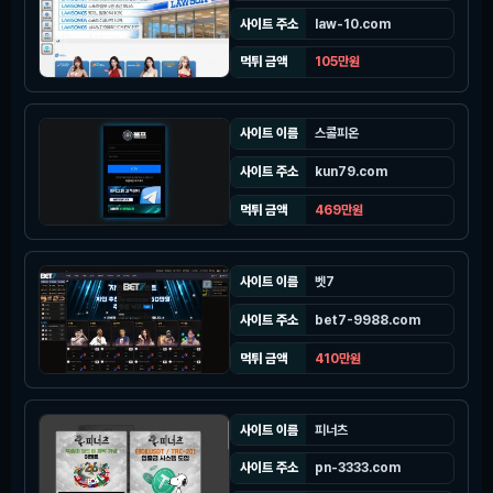
사이트 주소
law-10.com
먹튀 금액
105만원
사이트 이름
스콜피온
사이트 주소
kun79.com
먹튀 금액
469만원
사이트 이름
벳7
사이트 주소
bet7-9988.com
먹튀 금액
410만원
사이트 이름
피너츠
사이트 주소
pn-3333.com