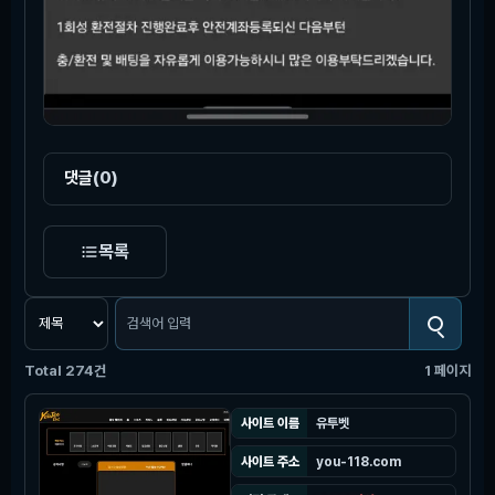
댓글
(0)
목록
Total 274건
1 페이지
사이트 이름
유투벳
사이트 주소
you-118.com