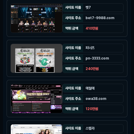
사이트 이름
벳7
사이트 주소
bet7-9988.com
먹튀 금액
410만원
사이트 이름
피너츠
사이트 주소
pn-3333.com
먹튀 금액
240만원
사이트 이름
애월애
사이트 주소
owa38.com
먹튀 금액
120만원
사이트 이름
스텔라