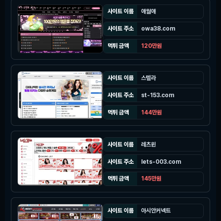
사이트 이름
애월애
사이트 주소
owa38.com
먹튀 금액
120만원
사이트 이름
스텔라
사이트 주소
st-153.com
먹튀 금액
144만원
사이트 이름
레츠윈
사이트 주소
lets-003.com
먹튀 금액
145만원
사이트 이름
아시안커넥트