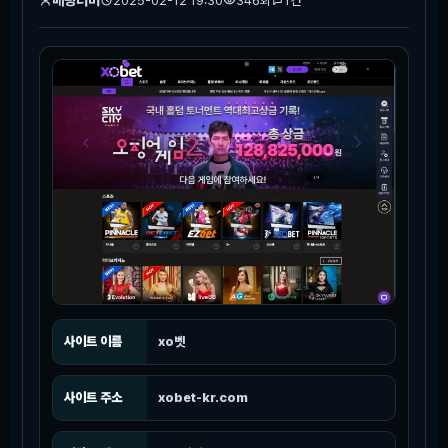
베팅러버
2025-02-12 19:30
346회
1건
사이트 이름
xo벳
사이트 주소
xobet-kr.com