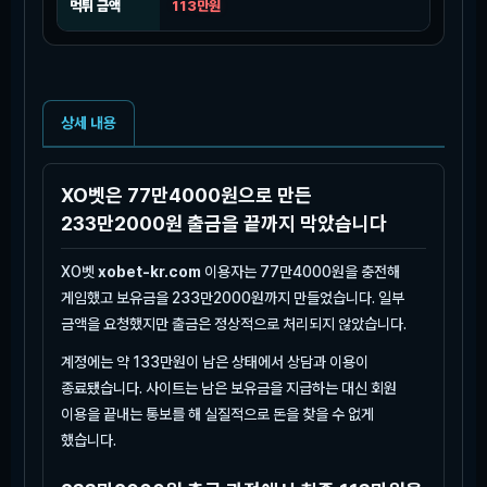
먹튀 금액
113만원
상
상세 내용
세
내
XO벳은 77만4000원으로 만든
용
233만2000원 출금을 끝까지 막았습니다
XO벳
xobet-kr.com
이용자는 77만4000원을 충전해
게임했고 보유금을 233만2000원까지 만들었습니다. 일부
금액을 요청했지만 출금은 정상적으로 처리되지 않았습니다.
계정에는 약 133만원이 남은 상태에서 상담과 이용이
종료됐습니다. 사이트는 남은 보유금을 지급하는 대신 회원
이용을 끝내는 통보를 해 실질적으로 돈을 찾을 수 없게
했습니다.