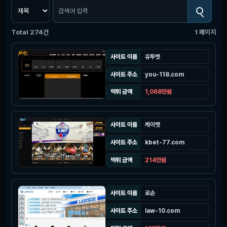
Total 274건
1 페이지
사이트 이름
유투벳
사이트 주소
you-118.com
먹튀 금액
1,068만원
사이트 이름
케이벳
사이트 주소
kbet-77.com
먹튀 금액
214만원
사이트 이름
로손
사이트 주소
law-10.com