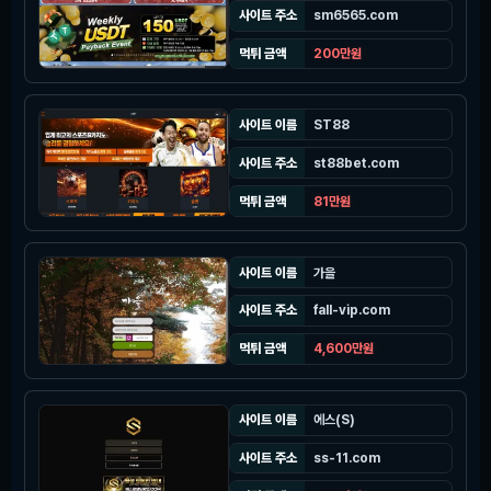
사이트 주소
sm6565.com
먹튀 금액
200만원
사이트 이름
ST88
사이트 주소
st88bet.com
먹튀 금액
81만원
사이트 이름
가을
사이트 주소
fall-vip.com
먹튀 금액
4,600만원
사이트 이름
에스(S)
사이트 주소
ss-11.com