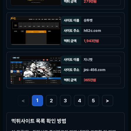
먹튀 금액
279만원
사이트 이름
유투뱃
사이트 주소
h62c.com
먹튀 금액
1,943만원
사이트 이름
지니벳
사이트 주소
jini-456.com
먹튀 금액
365만원
<
1
2
3
4
5
>
먹튀사이트 목록 확인 방법