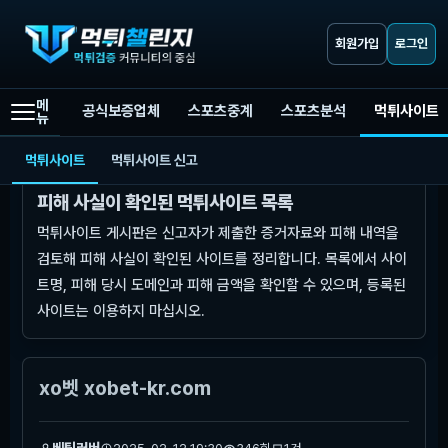
회원가입
로그인
메
공식보증업체
스포츠중계
스포츠분석
먹튀사이트
뉴
먹튀챌린지
먹튀사이트
xo벳 xobet-kr.com
먹튀사이트
먹튀사이트 신고
피해 사실이 확인된 먹튀사이트 목록
먹튀사이트 게시판은 신고자가 제출한 증거자료와 피해 내역을
검토해 피해 사실이 확인된 사이트를 정리합니다. 목록에서 사이
트명, 피해 당시 도메인과 피해 금액을 확인할 수 있으며, 등록된
사이트는 이용하지 마십시오.
xo벳 xobet-kr.com