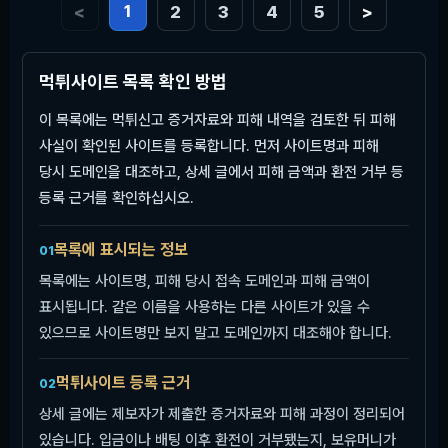
<
1
2
3
4
5
>
먹튀사이트 목록 확인 방법
이 목록에는 먹튀신고 증거자료와 피해 내역을 검토한 뒤 피해
사실이 확인된 사이트를 등록합니다. 먼저 사이트명과 피해
당시 도메인을 대조하고, 상세 글에서 피해 금액과 환전 거부 등
등록 근거를 확인하십시오.
목록에 표시되는 정보
목록에는 사이트명, 피해 당시 접속 도메인과 피해 금액이
표시됩니다. 같은 이름을 사용하는 다른 사이트가 있을 수
있으므로 사이트명만 보지 말고 도메인까지 대조해야 합니다.
먹튀사이트 등록 근거
상세 글에는 제보자가 제출한 증거자료와 피해 과정이 정리되어
있습니다. 입금이나 배팅 이후 환전이 거부됐는지, 보유머니가