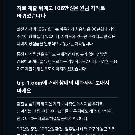
자료 제출 뒤에도 106만원은 원금 처리로
바뀌었습니다
환전 신청액 106만원에는 이용자가 처음 넣은 30만원과 게임
수익이 함께 들어 있습니다. 사이트가 원금만 주겠다고 한 것은
나머지 당첨금을 일방적으로 없애는 처리입니다.
통장 내역을 받은 뒤에도 구체적인 배팅 근거 없이 양방을
강요하고 계정을 없앤 트로피는 먹튀사이트입니다. 민감한 금융
자료 제출이 정산으로 이어지지 않았습니다.
trp-1.com에 거래 상대의 대화까지 보내지
마세요
환전을 풀기 위해 지인 계좌나 사적인 메시지를 추가로
넘겨서는 안 됩니다. 이미 요구를 따른 뒤에도 계정이 삭제된
만큼 더 많은 자료로 해결될 문제가 아닙니다.
30만원 충전, 106만원 환전, 일주일치 내역 요구와 원금 처리