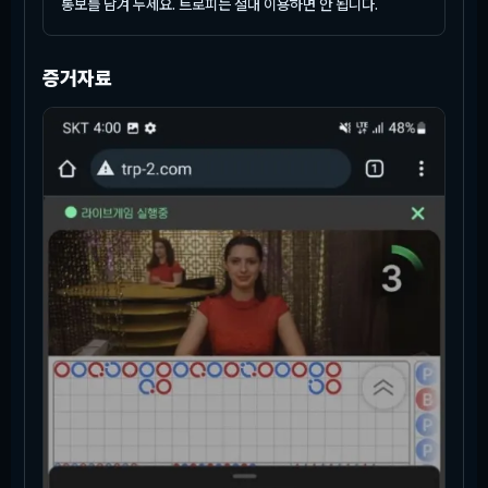
통보를 남겨 두세요. 트로피는 절대 이용하면 안 됩니다.
증거자료