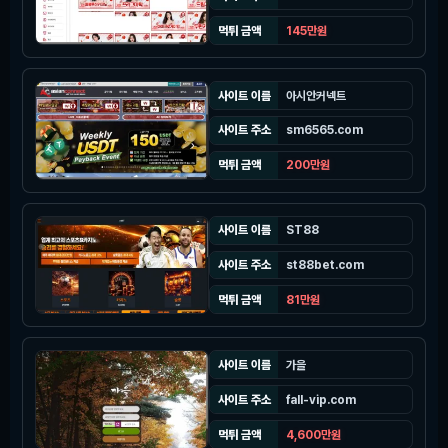
먹튀 금액
145만원
사이트 이름
아시안커넥트
사이트 주소
sm6565.com
먹튀 금액
200만원
사이트 이름
ST88
사이트 주소
st88bet.com
먹튀 금액
81만원
사이트 이름
가을
사이트 주소
fall-vip.com
먹튀 금액
4,600만원