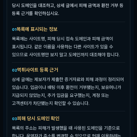
당시 도메인을 대조하고, 상세 글에서 피해 금액과 환전 거부 등
등록 근거를 확인하십시오.
목록에 표시되는 정보
목록에는 사이트명, 피해 당시 접속 도메인과 피해 금액이
표시됩니다. 같은 이름을 사용하는 다른 사이트가 있을 수
있으므로 사이트명만 보지 말고 도메인까지 대조해야 합니다.
먹튀사이트 등록 근거
상세 글에는 제보자가 제출한 증거자료와 피해 과정이 정리되어
있습니다. 입금이나 배팅 이후 환전이 거부됐는지, 보유머니가
지급되지 않았는지, 추가 입금을 요구했는지, 계정 또는
고객센터가 차단됐는지 확인할 수 있습니다.
피해 당시 도메인 확인
목록의 주소는 피해가 발생했을 때 사용된 도메인을 기준으로
합니다. 운영자가 주소를 변경할 수 있으므로 현재 이용하려는