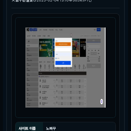
꿈꾸는별빛
2025-02-04 13:10
365회
1건
사이트 이름
노빠꾸