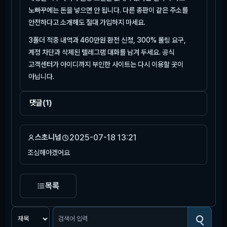
노빠꾸에는 돈을 넣으면 안 됩니다. 다른 총판이 같은 주소를
안전하다고 소개해도 절대 가입하지 마세요.
3폴더 적중 내역과 460만원 환전 신청, 300% 롤링 요구,
계정 차단과 삭제된 텔레그램 대화를 남겨 두세요. 공식
고객센터가 아이디까지 부인한 사이트는 다시 이용할 곳이
아닙니다.
댓글
(1)
2025-07-18 13:21
스초니넘
조심해야겠어요
목록