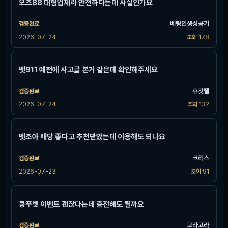
오즈88 대형업체라 안전하다는데 사실인가요
베팅인생성공기
검증완료
2026-07-24
178
벳911 예전에 사고글 본거 같은데 확인해주세요
휴갓텔
검증완료
2026-07-24
132
벳조아 배당 좋다고 추천받았는데 이용해도 되나요
크리스
검증완료
2026-07-23
91
쿵푸벳 이벤트 괜찮다는데 충전해도 될까요
고라고라
검증완료