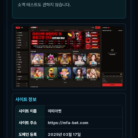
소액 테스트도 권하지 않습니다.
사이트 정보
사이트 이름
마피아벳
사이트 주소
https://mfa-bet.com
도메인 등록
2025년 03월 17일