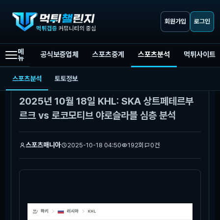
회원가입
로그인
메
공식보증업체
스포츠중계
스포츠분석
먹튀사이트
뉴
먹튀챌린지
스포츠분석
2025년 10월 18일 KHL: SKA 상트페테르부르크 vs 로코모티브 야로슬라블 심층 분석
스포츠분석
토토정보
본문
2025년 10월 18일 KHL: SKA 상트페테르부
르크 vs 로코모티브 야로슬라블 심층 분석
스포츠매니아
2025-10-18 04:50
192회
0건