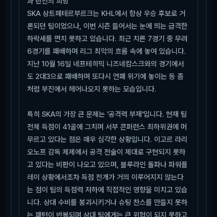
과 반전의 희망
SKA 상트페테르부르크는 KHL에서 항상 우승 후보로 거
론되던 팀이었으나, 이번 시즌 들어서는 눈에 띄는 급격한
하락세를 면치 못하고 있습니다. 최근 치른 7경기 중 무려
6경기를 패배하며 리그 최악의 흐름 속에 놓여 있습니다.
지난 10월 16일 네프테히믹 니즈네캄스크와의 경기에서
도 2대3으로 패배하며 또다시 연패 위기에 놓이는 등 좀
처럼 부진에서 헤어나오지 못하는 모습입니다.
특히 SKA의 가장 큰 문제는 '공격력 부재'입니다. 현재 팀
전체 득점이 41골에 그치며 서부 콘퍼런스 최하위권에 머
무르고 있다는 점은 매우 심각한 상황입니다. 이고르 라리
오노프 감독 체제에서 공격 전술이 제대로 구현되지 못하
고 있다는 비판이 나오고 있으며, 블루라인 돌파나 파워플
레이 상황에서조차 득점 전개가 거의 이루어지지 않는다
는 점이 팀의 득점력 저하에 직접적인 영향을 미치고 있습
니다. 상대 수비를 붕괴시키거나 슈팅 찬스를 만들지 못하
는 패턴이 반복되며 상대 팀에게는 큰 위협이 되지 못하고