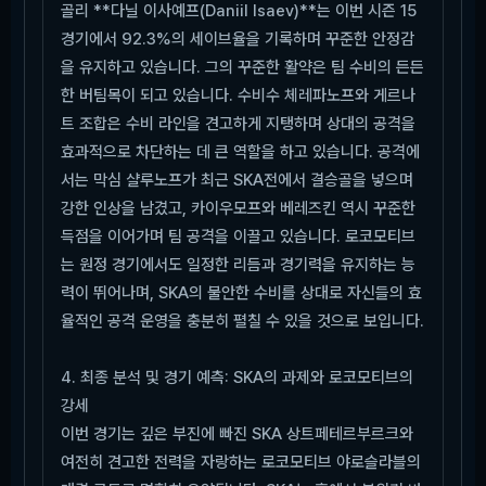
골리 **다닐 이사예프(Daniil Isaev)**는 이번 시즌 15
경기에서 92.3%의 세이브율을 기록하며 꾸준한 안정감
을 유지하고 있습니다. 그의 꾸준한 활약은 팀 수비의 든든
한 버팀목이 되고 있습니다. 수비수 체레파노프와 게르나
트 조합은 수비 라인을 견고하게 지탱하며 상대의 공격을
효과적으로 차단하는 데 큰 역할을 하고 있습니다. 공격에
서는 막심 샬루노프가 최근 SKA전에서 결승골을 넣으며
강한 인상을 남겼고, 카이우모프와 베레즈킨 역시 꾸준한
득점을 이어가며 팀 공격을 이끌고 있습니다. 로코모티브
는 원정 경기에서도 일정한 리듬과 경기력을 유지하는 능
력이 뛰어나며, SKA의 불안한 수비를 상대로 자신들의 효
율적인 공격 운영을 충분히 펼칠 수 있을 것으로 보입니다.
4. 최종 분석 및 경기 예측: SKA의 과제와 로코모티브의
강세
이번 경기는 깊은 부진에 빠진 SKA 상트페테르부르크와
여전히 견고한 전력을 자랑하는 로코모티브 야로슬라블의