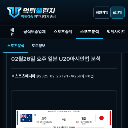
회원가입
로그인
메
공식보증업체
스포츠중계
스포츠분석
먹튀사이트
뉴
먹튀챌린지
스포츠분석
02월26일 호주 일본 U20아시안컵 분석
스포츠분석
토토정보
본문
02월26일 호주 일본 U20아시안컵 분석
스포츠매니아
2025-02-26 19:17
256회
0건