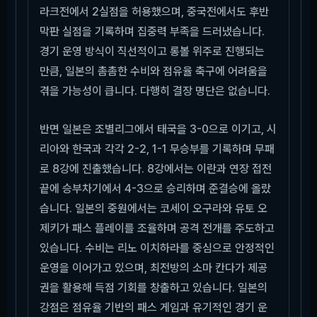
라크전에서 2실점을 허용했으며, 중국전에서도 후반
막판 실점을 기록하며 집중력 부족을 드러냈습니다.
경기 운영 방식이 직선적이고 롱볼 위주로 진행되는
만큼, 일본의 촘촘한 수비와 점유율 축구에 어려움을
겪을 가능성이 큽니다. 다행히 결장 명단은 없습니다.
반면 일본은 조별리그에서 태국을 3-0으로 이기고, 시
리아와 한국과 각각 2-2, 1-1 무승부를 기록하며 무패
로 8강에 진출했습니다. 8강에서는 이란과 연장 접전
끝에 승부차기에서 4-3으로 승리하며 준결승에 올랐
습니다. 일본의 중원에서는 코세이 오구라와 유토 오
제키가 패스 플레이를 조율하며 공격 전개를 주도하고
있습니다. 수비는 리노 이치하라를 중심으로 안정적인
운영을 이어가고 있으며, 최전방의 소마 칸다가 제공
권을 활용해 득점 기회를 창출하고 있습니다. 일본의
강점은 점유율 기반의 패스 게임과 유기적인 경기 운