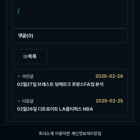
/
댓글
(0)
목록
이전글
2025-02-26
02월27일 브레스트 덩케르크 프랑스FA컵 분석
다음글
2025-02-25
02월26일 디트로이트 LA클리퍼스 NBA
회사소개
이용약관
개인정보처리방침