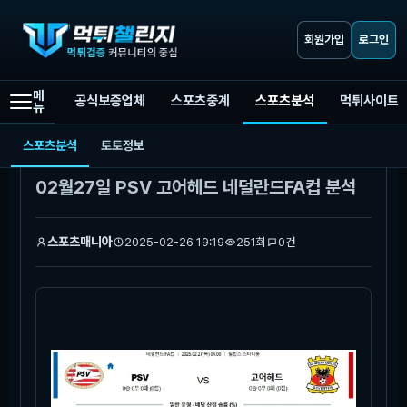
회원가입
로그인
메
공식보증업체
스포츠중계
스포츠분석
먹튀사이트
뉴
먹튀챌린지
스포츠분석
02월27일 PSV 고어헤드 네덜란드FA컵 분석
스포츠분석
토토정보
본문
02월27일 PSV 고어헤드 네덜란드FA컵 분석
스포츠매니아
2025-02-26 19:19
251회
0건