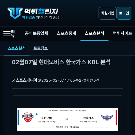
회원가입
로그인
메
공식보증업체
스포츠중계
스포츠분석
먹튀사이트
뉴
먹튀챌린지
스포츠분석
02월07일 현대모비스 한국가스 KBL 분석
스포츠분석
토토정보
본문
02월07일 현대모비스 한국가스 KBL 분석
스포츠매니아
2025-02-07 17:05
270회
0건