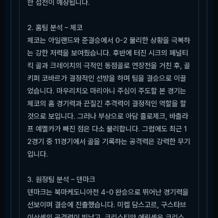
한 접전이 예상됩니다.
2. 홈팀 분석 – 체코
체코는 아일랜드와 준결승에서 0-2 불리한 상황을 극복하
는 강한 저력을 보여줬습니다. 후반에 터진 시크의 페널티
킥 골과 크레이치의 극적인 동점골로 연장전을 거친 후, 골
키퍼 코바르가 결정적인 선방을 하며 팀을 결승으로 이끌
었습니다. 마우리치오 마리아니 주심이 주도할 본 경기는
체코의 홈 경기력과 끈질긴 추격력이 결정적인 역할을 할
것으로 보입니다. 그러나 부상으로 아담 흘로제크, 바츨라
프 예멜카가 빠진 점은 다소 불리합니다. 그럼에도 최근 1
2경기 중 11경기에서 골을 기록하는 공격력은 강력한 무기
입니다.
3. 원정팀 분석 – 덴마크
덴마크는 북마케도니아전 4-0 완승으로 뛰어난 경기력을
선보이며 결승에 진출했습니다. 미켈 담스고르, 구스타브
이삭센의 공격력이 빛났고, 크리스티안 에릭센은 크리스