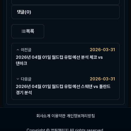
댓글
(0)
목록
이전글
2026-03-31
2026년 04월 01일 월드컵 유럽 예선 분석 체코 vs
덴마크
다음글
2026-03-31
2026년 04월 01일 월드컵 유럽 예선 스웨덴 vs 폴란드
경기 분석
회사소개
이용약관
개인정보처리방침
Copyright © 먹튀챌린지 All rights reserved.