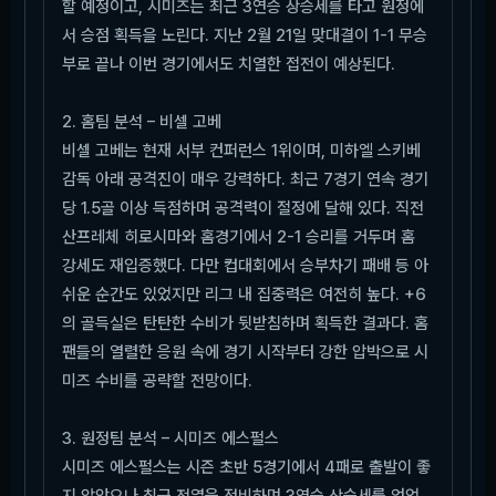
할 예정이고, 시미즈는 최근 3연승 상승세를 타고 원정에
서 승점 획득을 노린다. 지난 2월 21일 맞대결이 1-1 무승
부로 끝나 이번 경기에서도 치열한 접전이 예상된다.
2. 홈팀 분석 – 비셀 고베
비셀 고베는 현재 서부 컨퍼런스 1위이며, 미하엘 스키베
감독 아래 공격진이 매우 강력하다. 최근 7경기 연속 경기
당 1.5골 이상 득점하며 공격력이 절정에 달해 있다. 직전
산프레체 히로시마와 홈경기에서 2-1 승리를 거두며 홈
강세도 재입증했다. 다만 컵대회에서 승부차기 패배 등 아
쉬운 순간도 있었지만 리그 내 집중력은 여전히 높다. +6
의 골득실은 탄탄한 수비가 뒷받침하며 획득한 결과다. 홈
팬들의 열렬한 응원 속에 경기 시작부터 강한 압박으로 시
미즈 수비를 공략할 전망이다.
3. 원정팀 분석 – 시미즈 에스펄스
시미즈 에스펄스는 시즌 초반 5경기에서 4패로 출발이 좋