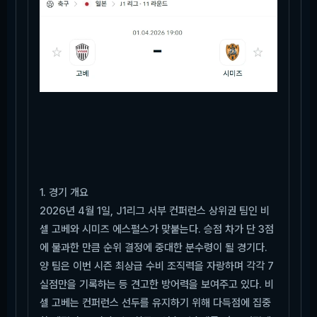
1. 경기 개요
2026년 4월 1일, J1리그 서부 컨퍼런스 상위권 팀인 비
셀 고베와 시미즈 에스펄스가 맞붙는다. 승점 차가 단 3점
에 불과한 만큼 순위 결정에 중대한 분수령이 될 경기다.
양 팀은 이번 시즌 최상급 수비 조직력을 자랑하며 각각 7
실점만을 기록하는 등 견고한 방어력을 보여주고 있다. 비
셀 고베는 컨퍼런스 선두를 유지하기 위해 다득점에 집중