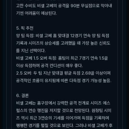
고한 수비도 비셀 고베의 공격을 90분 무실점으로 막아내
기엔 어려움이 예상된다.
5. 픽 추천
양 팀 득점: 비셀 고베 홈 맞대결 12경기 연속 양 팀 득점
기록과 시미즈의 상승세를 고려했을 때 가장 높은 신뢰도
를 지닌 선택이다.
비셀 고베 1.5 오버 득점: 홈팀이 최근 7경기 연속 1.5골
이상 득점하며 공격 컨디션이 매우 좋다.
2.5 오버: 두 팀 지난 맞대결 평균 득점 2.68골 이상이며
공격적인 흐름이 유지됨에 따른 다득점 경기 가능성 높음.
6. 결론
비셀 고베는 홈구장에서 강력한 공격 전개로 시미즈 에스
펄스의 연승 행진을 저지할 것으로 전망된다. 원정팀 시미
즈 역시 최근 3연승의 기세를 이어가며 득점을 기록하며
팽팽한 경기를 펼칠 것으로 보인다. 그러나 비셀 고베가 후