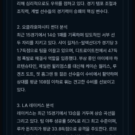
리해 심리적으로도 우위를 점하고 있다. 경기 템포 조절과
조직력, 개별 선수들의 경기력이 승패의 핵심 변수다.
2. 오클라호마시티 썬더 분석
최근 15경기에서 14승 1패를 기록하며 압도적인 서부 선
두 자리를 지키고 있다. 샤이 길저스-알렉산더가 경기당 3
1.7득점으로 팀을 이끌고 있으며, 디트로이트전에서 47득
점 폭발로 해결사 역할을 입증했다. 부상 중인 아이제아 하
르텐슈타인, 제일런 윌리엄스를 대신해 케이슨 월리스, 루
겐츠 도트, 쳇 홈그렌 등 젊은 선수들이 수비에서 활약하며
상대를 평균 108점 이하로 묶는 견고한 수비를 선보이고
있다.
3. LA 레이커스 분석
레이커스는 최근 15경기에서 13승을 거두며 상승 곡선을
그리고 있다. 팀 야투 성공률 50%로 리그 최고 수준이며,
루카 돈치치가 평균 33.8득점으로 공격을 주도한다. 르브