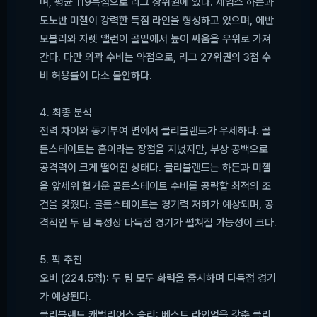
며, 평균 119득점으로 리그 상위권에 있다. 제임스 하든과
도노반 미첼이 강력한 득점 라인을 형성하고 있으며, 에반
모블리와 자렛 앨런이 골밑에서 높이 싸움을 우위로 가져
간다. 다만 외곽 수비는 약점으로, 리그 27위권의 3점 수
비 허용률이 다소 불안하다.
4. 최종 분석
전력 차이와 동기부여 면에서 클리블랜드가 우세하다. 골
든스테이트는 홈이라는 장점을 지녔지만, 부상 공백으로
공격력이 크게 떨어진 상태다. 클리블랜드는 하든과 미첼
을 앞세워 헐거운 골든스테이트 수비를 공략할 최적의 조
건을 갖췄다. 골든스테이트는 경기력 저하가 예상되며, 공
격적인 두 팀 특성상 다득점 경기가 펼쳐질 가능성이 크다.
5. 픽 추천
오버 (224.5점): 두 팀 모두 화력을 중시하며 다득점 경기
가 예상된다.
클리블랜드 캐벌리어스 승리: 베스트 라인업을 갖춘 클리