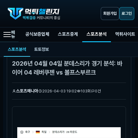
회원가입
로그인
메
공식보증업체
스포츠중계
스포츠분석
먹튀사이트
뉴
먹튀챌린지
스포츠분석
2026년 04월 04일 분데스리가 경기 분석: 바이어 04 레버쿠젠 vs 볼프스부르크
스포츠분석
토토정보
본문
2026년 04월 04일 분데스리가 경기 분석: 바
이어 04 레버쿠젠 vs 볼프스부르크
스포츠매니아
2026-04-03 19:02
103회
0건