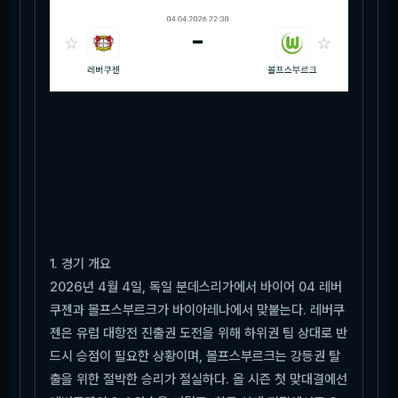
1. 경기 개요
2026년 4월 4일, 독일 분데스리가에서 바이어 04 레버
쿠젠과 볼프스부르크가 바이아레나에서 맞붙는다. 레버쿠
젠은 유럽 대항전 진출권 도전을 위해 하위권 팀 상대로 반
드시 승점이 필요한 상황이며, 볼프스부르크는 강등권 탈
출을 위한 절박한 승리가 절실하다. 올 시즌 첫 맞대결에선