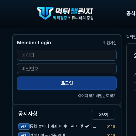
공식
먹튀
Member Login
회원가입
본문
아
이
비
디
밀
번
로그인
호
아이디 찾기
비밀번호 찾기
공지사항
더보기
통협 놀이터 계좌,아이디 판매 및 구입 관련 공지
01.18
공지
먹튀사이트 검증 안내
01.18
공지