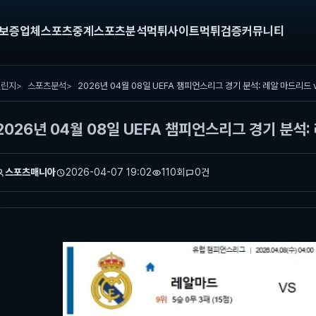
보증업체
스포츠중계
스포츠분석
먹튀사이트
먹튀검증
커뮤니티
챌린지
스포츠분석
2026년 04월 08일 UEFA 챔피언스리그 경기 분석:
스포츠매니아
2026-04-07 19:02
110회
0건