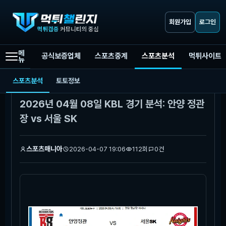
회원가입
로그인
메
공식보증업체
스포츠중계
스포츠분석
먹튀사이트
뉴
먹튀챌린지
스포츠분석
2026년 04월 08일 KBL 경기 분석: 안양 정관장 vs 서울 SK
스포츠분석
토토정보
본문
2026년 04월 08일 KBL 경기 분석: 안양 정관
장 vs 서울 SK
스포츠매니아
2026-04-07 19:06
112회
0건