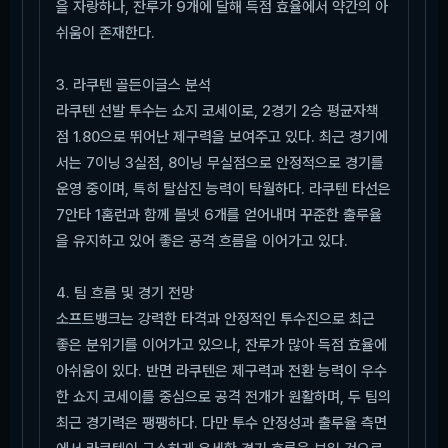
을 자랑하나, 잔루가 9개에 달해 득점 효율에서 약간의 아
쉬움이 존재한다.
3. 라쿠텐 골든이글스 분석
라쿠텐 선발 투수는 쇼지 코세이로, 2경기 2승 평균자책
점 1.80으로 뛰어난 제구력을 보여주고 있다. 최근 경기에
서는 7이닝 3실점, 8이닝 무실점으로 안정적으로 경기를
운영 중이며, 특히 탈삼진 능력이 탁월하다. 라쿠텐 타선은
7안타 1홈런과 함께 볼넷 6개를 얻어내며 꾸준한 출루율
을 유지하고 있어 좋은 공격 흐름을 이어가고 있다.
4. 팀 흐름 및 경기 전망
소프트뱅크는 강력한 타격과 안정적인 투수진으로 최근
좋은 분위기를 이어가고 있으나, 잔루가 많아 득점 효율에
아쉬움이 있다. 반면 라쿠텐은 제구력과 전환 능력이 우수
한 쇼지 코세이를 중심으로 공격 전개가 원활하며, 두 팀의
최근 경기력은 팽팽하다. 다만 투수 안정성과 출루율 측면