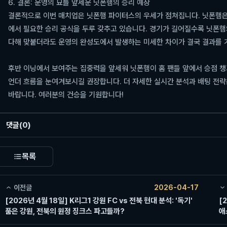
6. 결론: 운영의 묘를 앞세운 닛폰햄의 승리 예상
결론적으로 이번 매치업은 닛폰햄 파이터스의 우세가 점쳐집니다. 닛폰햄은 
에서 필요한 승리 공식을 두루 갖추고 있습니다. 경기가 길어질수록 닛폰햄
다해 맞붙더라도 운영의 완성도에서 발생하는 미세한 차이가 결국 결과를 
후반 이닝에서 보여주는 집중력을 앞세워 닛폰햄이 홈 팬들 앞에서 승점 챙
언더 흐름을 눈여겨보시길 권장합니다. 더 자세한 실시간 분석과 배팅 전략
바랍니다. 여러분의 건승을 기원합니다!
댓글
(0)
목록
이전글
2026-04-17
[2026년 4월 18일] K리그1 강원 FC vs 전북 현대 분석: '독기'
[
품은 강원, 전북의 원정 징크스 파고들까?
애