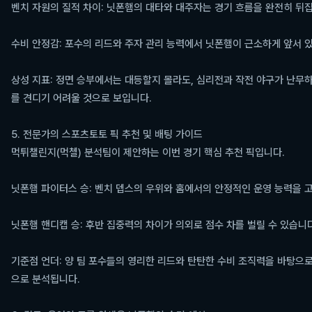
벤치 자원의 질적 차이: 닛폰햄의 대타와 대주자는 경기 흐름을 완전히 뒤집을
수비 안정감: 포수의 리드와 주자 관리 능력에서 닛폰햄이 근소하게 앞서 
상성 지표: 정면 승부에서는 대등할지 몰라도, 심리전과 작전 야구가 난무
를 견디기 어려울 것으로 보입니다.
5. 전문가의 스포츠토토 픽 추천 및 배팅 가이드
먹튀챌린지(먹첼) 분석팀이 제안하는 이번 경기 핵심 추천 픽입니다.
닛폰햄 파이터스 승: 벤치 뎁스의 우위와 홈에서의 안정적인 운영 능력을 고
닛폰햄 핸디캡 승: 후반 집중력의 차이가 의외로 점수 차를 벌릴 수 있습니
기준점 언더: 양 팀 포수들의 영리한 리드와 탄탄한 수비 조직력을 바탕으로
으로 분석됩니다.