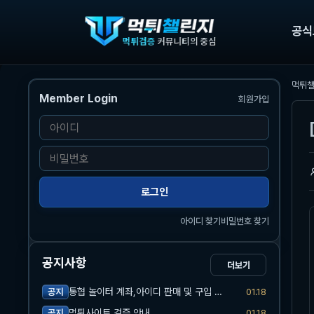
공식
먹튀
Member Login
회원가입
본문
아
이
비
디
밀
번
로그인
호
아이디 찾기
비밀번호 찾기
공지사항
더보기
통협 놀이터 계좌,아이디 판매 및 구입 관련 공지
01.18
공지
먹튀사이트 검증 안내
01.18
공지