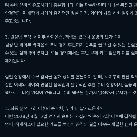
며 수비 실책을 유도하기에 충분합니다. 이는 단순한 단타 하나를 득점권 
안정적인 볼 배합과 내야의 유기적인 병살 연결, 외야의 넓은 커버 범위가
주고 있습니다.
3. 원정팀 분석: 세이부 라이온스, 저력은 있으나 운영의 묘가 숙제
원정 팀 세이부 라이온스 역시 경기 후반까지 승부를 끌고 갈 수 있는 끈질
수 있는 잠재력이 있지만, 오늘 경기에서는 후반 교체 카드 활용과 이를 실
제기됩니다.
접전 상황에서 주루 압박을 통해 상대를 흔들어야 할 때, 세이부의 판단 착
강한 어깨와 내야의 민첩한 움직임이 필수적인 후반 수비 상황에서, 집중력
책으로 무너질 위험이 있습니다. 수비 템포를 끝까지 일정하게 유지하는 것
4. 최종 분석: 7회 이후의 승부처, 누가 더 날카로운가?
이번 2026년 4월 17일 경기의 승패는 사실상 '약속의 7회' 이후에 결
넘어, 적재적소에 필요한 카드를 투입해 공격의 결을 바꾸는 세밀한 벤치 