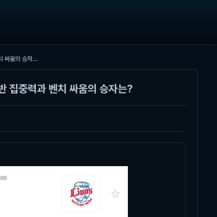
[2026년 4월 17일] NPB 닛폰햄 vs 세이부 분석: 후반 집중력과 벤치 싸움의 승자는?
 후반 집중력과 벤치 싸움의 승자는?