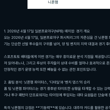
1. 2026년 4월 17일 일본프로야구(NPB) 매치업: 경기 개요
오는 2026년 4월 17일, 일본프로야구 퍼시픽리그의 자존심을 건 닛폰
기는 단순한 선발 투수들의 구위를 넘어, 양 팀 벤치의 지략 대결과 경기 
스포츠토토 배터들에게 이번 경기는 매우 흥미로운 분석 지점을 제공합니다.
저 읽어내느냐, 그리고 루상의 주자들이 상대 수비를 얼마나 효과적으로 흔
안정적인 경기 운영 능력 또한 빼놓을 수 없는 관전 포인트입니다.
2. 홈팀 분석: 닛폰햄 파이터스, '디테일'과 '벤치 뎁스'의 승리
홈 팀 닛폰햄 파이터스는 경기 중후반 타이트한 상황을 타개할 수 있는 강
거나 투구 패턴이 단조로워지는 타이밍에 투입되는 대타 요원들은 단숨에 
특히 닛폰햄의 강점은 **'기동력'**에 있습니다. 대주자 카드를 활용한