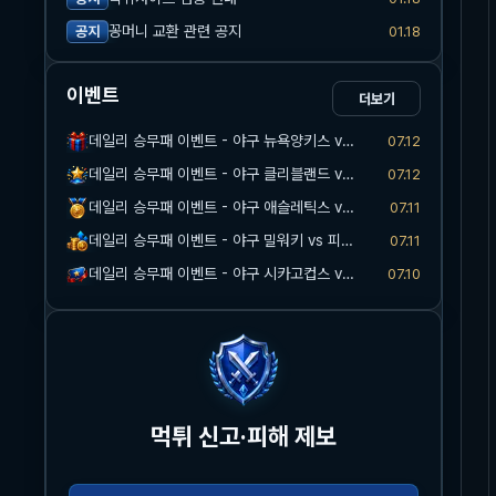
꽁머니 교환 관련 공지
01.18
공지
이벤트
더보기
데일리 승무패 이벤트 - 야구 뉴욕양키스 vs 워싱턴
07.12
데일리 승무패 이벤트 - 야구 클리블랜드 vs 마이애미
07.12
데일리 승무패 이벤트 - 야구 애슬레틱스 vs 시카고화이트삭스
07.11
데일리 승무패 이벤트 - 야구 밀워키 vs 피츠버그
07.11
데일리 승무패 이벤트 - 야구 시카고컵스 vs 신시내티
07.10
먹튀 신고·피해 제보