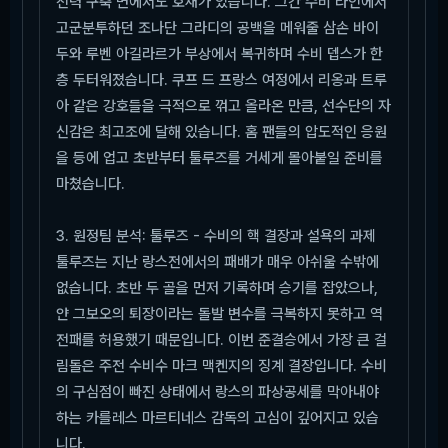
전력 구축 면에서도 호재가 있습니다. 그간 수비 라인에서
고군분투하던 조나단 그라디의 공백을 메워줄 삼손 바이
두와 루벤 아길라르가 부상에서 복귀하며 수비 뎁스가 한
층 두터워졌습니다. 쿠프 드 프랑스 여정에서 리옹과 트루
아 같은 강호들을 극적으로 꺾고 올라온 만큼, 선수단의 자
신감은 최고조에 달해 있습니다. 홈 팬들의 압도적인 응원
을 등에 업고 초반부터 툴루즈를 거세게 몰아붙일 준비를
마쳤습니다.
3. 원정팀 분석: 툴루즈 - 수비의 핵 결장과 설욕의 과제
툴루즈는 지난 랑스전에서의 패배가 매우 아쉬울 수밖에
없습니다. 초반 두 골을 먼저 기록하며 승기를 잡았으나,
얀 그보오의 퇴장이라는 돌발 변수를 극복하지 못하고 역
전패를 허용했기 때문입니다. 이번 준결승에서 가장 큰 걸
림돌은 주전 수비수 마크 맥켄지의 징계 결장입니다. 수비
의 구심점이 빠진 상태에서 랑스의 파상공세를 막아내야
하는 카를레스 마르티네스 감독의 고심이 깊어지고 있습
니다.