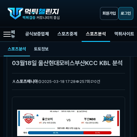
회원가입
로그인
메
공식보증업체
스포츠중계
스포츠분석
먹튀사이트
뉴
먹튀챌린지
스포츠분석
03월18일 울산현대모비스부산KCC KBL 분석
스포츠분석
토토정보
본문
03월18일 울산현대모비스부산KCC KBL 분석
스포츠매니아
2025-03-18 17:28
257회
0건