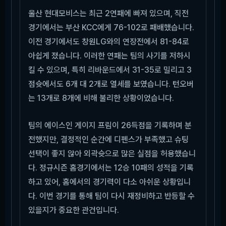
울산 현대모비스는 최근 2연패에 빠져 있으며, 직전
경기에서는 부산 KCC에게 76-102로 패배했습니다.
이전 경기에서도 창원LG와의 연장전에서 81-84로
아쉽게 졌습니다. 이러한 연패는 팀의 사기를 저하시
킬 수 있으며, 특히 리바운드에서 31-35로 밀리고 3
점슛에서도 6개 대 2개로 열세를 보였습니다. 턴오버
는 13개로 8개에 비해 불리한 상황이었습니다.
팀의 에이스인 게이지 프림이 26득점을 기록하며 분
전했지만, 결정적인 순간에 디펜스가 부족했고 슈팅
선택이 좋지 않아 외곽슛으로 많은 실점을 허용했습니
다. 정규시즌 홈경기에서는 12승 10패의 성적을 기록
하고 있어, 홈에서의 경기력이 다소 아쉬운 상황입니
다. 이번 경기를 통해 팀이 다시 재정비하고 반등할 수
있을지가 중요한 관건입니다.