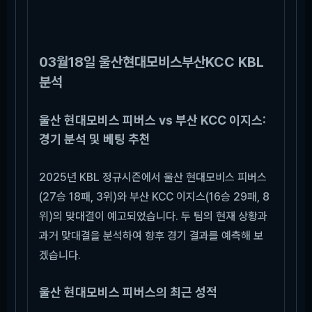
03월18일 울산현대모비스부산KCC KBL
분석
울산 현대모비스 피버스 vs 부산 KCC 이지스:
경기 분석 및 베팅 추천
2025년 KBL 정규시즌에서 울산 현대모비스 피버스
(27승 18패, 3위)와 부산 KCC 이지스(16승 29패, 8
위)의 맞대결이 예고되었습니다. 두 팀의 현재 상황과
과거 맞대결을 분석하여 향후 경기 결과를 예측해 보
겠습니다.
울산 현대모비스 피버스의 최근 성적