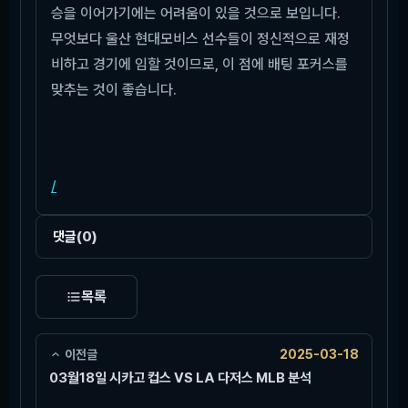
승을 이어가기에는 어려움이 있을 것으로 보입니다.
무엇보다 울산 현대모비스 선수들이 정신적으로 재정
비하고 경기에 임할 것이므로, 이 점에 배팅 포커스를
맞추는 것이 좋습니다.
/
댓글
(0)
목록
이전글
2025-03-18
03월18일 시카고 컵스 VS LA 다저스 MLB 분석