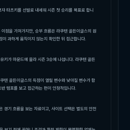
코쟈 타츠키를 선발로 내세워 시즌 첫 승리를 목표로 합니
홈 이점을 가져가지만, 승부 흐름은 라쿠텐 골든이글스의 원
점이 과하게 움직이지 않는지 확인한 뒤 접근합니다.
유키가 마운드에 올라 시즌 3승에 나섭니다. 라쿠텐 골든
라쿠텐 골든이글스의 득점이 열릴 변수와 낮아질 변수가 함
 초반 템포를 보고 접근하는 편이 안정적입니다.
은 경기 흐름을 보는 자료이고, 사이트 선택은 별도의 안전
배당을 보기 전에 꽁머니 조건과 환전 제한이 불명확한 업체는