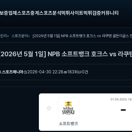
보증업체
스포츠중계
스포츠분석
먹튀사이트
먹튀검증
커뮤니티
챌린지
스포츠분석
[2026년 5월 1일] NPB 소프트뱅크 호크스 vs 라쿠텐 골든이글스
[2026년 5월 1일] NPB 소프트뱅크 호크스 vs 
스포츠매니아
2026-04-30 22:28
183회
0건