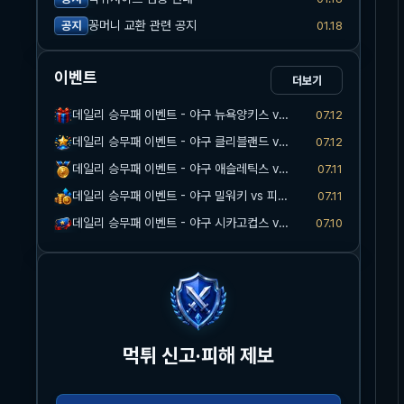
꽁머니 교환 관련 공지
01.18
공지
이벤트
더보기
데일리 승무패 이벤트 - 야구 뉴욕양키스 vs 워싱턴
07.12
데일리 승무패 이벤트 - 야구 클리블랜드 vs 마이애미
07.12
데일리 승무패 이벤트 - 야구 애슬레틱스 vs 시카고화이트삭스
07.11
데일리 승무패 이벤트 - 야구 밀워키 vs 피츠버그
07.11
데일리 승무패 이벤트 - 야구 시카고컵스 vs 신시내티
07.10
먹튀 신고·피해 제보