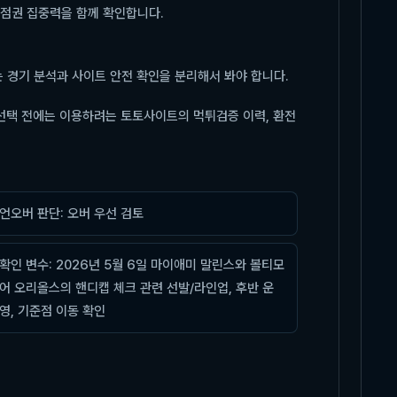
득점권 집중력을 함께 확인합니다.
 경기 분석과 사이트 안전 확인을 분리해서 봐야 합니다.
기 선택 전에는 이용하려는 토토사이트의 먹튀검증 이력, 환전
언오버 판단: 오버 우선 검토
확인 변수: 2026년 5월 6일 마이애미 말린스와 볼티모
어 오리올스의 핸디캡 체크 관련 선발/라인업, 후반 운
영, 기준점 이동 확인