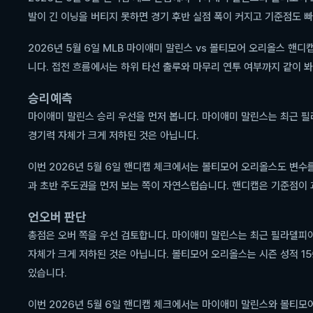
발이 긴 이닝을 버티지 못하면 경기 후반 실점 폭이 커지고 기준점도 
2026년 5월 6일 MLB 마이애미 말린스 vs 볼티모어 오리올스 핸
니다. 접전 흐름에서는 하위 타선 출루와 마무리 연투 여부까지 같이 봐
승리예측
마이애미 말린스 승리 우선을 먼저 봅니다. 마이애미 말린스는 최근 
경기력 자체가 크게 저하된 것은 아닙니다.
이번 2026년 5월 6일 핸디캡 체크에서는 볼티모어 오리올스도 변수를
과 초반 주도권을 먼저 보는 쪽이 자연스럽습니다. 핸디캡은 기준점이 
언오버 판단
총점은 오버 쪽을 우선 검토합니다. 마이애미 말린스는 최근 필라델피
자체가 크게 저하된 것은 아닙니다. 볼티모어 오리올스는 시즌 성적 1
있습니다.
이번 2026년 5월 6일 핸디캡 체크에서는 마이애미 말린스와 볼티모