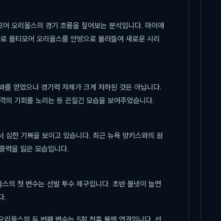
티모어 오리올스의 경기 흐름을 짚어보는 분석입니다. 마이애
바로 볼티모어 오리올스를 안방으로 불러들여 새로운 시리
를 얻었으나 경기력 자체가 크게 저하된 것은 아닙니다.
추격의 기회를 노리는 등 끈질긴 모습을 보여주었습니다.
서 심한 기복을 보이고 있습니다. 최근 뉴욕 양키스와의 원
중력을 잃은 모습입니다.
올스의 첫 변수는 선발 투수 제구입니다. 초반 볼넷이 늘면
다.
오리올스의 두 번째 변수는 5회 전후 불펜 연결입니다. 선