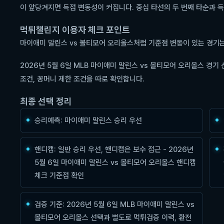
이 앞당겨지면 득점 변동성이 커집니다. 중심 타선의 두 번째 타순과 
먹튀챌린지 이용자 체크 포인트
마이애미 말린스 vs 볼티모어 오리올스처럼 기준점 변동이 있는 경기는
2026년 5월 6일 MLB 마이애미 말린스 vs 볼티모어 오리올스 경
조건, 꽁머니 제한 조건을 따로 확인합니다.
최종 선택 정리
승리예측: 마이애미 말린스 승리 우선
핸디캡: 일반 승리 우선, 핸디캡은 보수 접근 - 2026년
5월 6일 마이애미 말린스 vs 볼티모어 오리올스 핸디캡
체크 기준점 확인
검증 기준: 2026년 5월 6일 MLB 마이애미 말린스 vs
볼티모어 오리올스 선택과 별도로 먹튀검증 이력, 환전