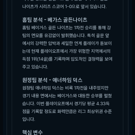
나이츠가 시리즈 스코어 1-0으로 앞서 있습니다.
홈팀 분석 - 베가스 골든나이츠
홈팀 베이거스 골든 나이츠는 1차전 승리를 통해 강
팀의 면모를 유감없이 발휘했습니다. 특히 골문 앞
에서의 강력한 압박과 세밀한 연계 플레이가 돋보이
는데 현재 플레이오프에서 가장 위험한 지역에서의
득점 1위(14골)를 기록하며 압도적인 결정력을 보여
주고 있습니다.
원정팀 분석 - 애너하임 덕스
원정팀 애너하임 덕스는 비록 1차전을 내주었지만
경기 내용 면에서는 베이거스와 대등한 승부를 펼쳤
습니다. 이번 플레이오프에서 경기당 평균 4.33득
점을 기록할 정도로 화력만큼은 리그 최상위권 수준
입니다.
핵심 변수