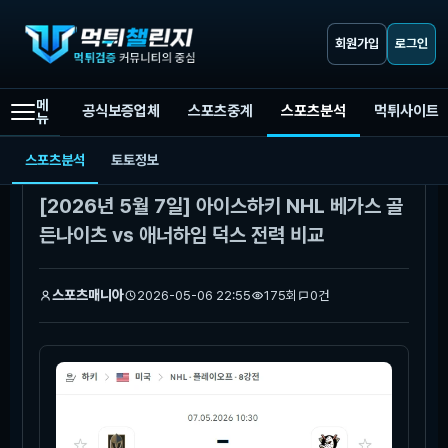
회원가입
로그인
메
공식보증업체
스포츠중계
스포츠분석
먹튀사이트
뉴
먹튀챌린지
스포츠분석
[2026년 5월 7일] 아이스하키 NHL 베가스 골든나이츠 vs 애너하임 덕스 전력 비교
스포츠분석
토토정보
본문
[2026년 5월 7일] 아이스하키 NHL 베가스 골
든나이츠 vs 애너하임 덕스 전력 비교
스포츠매니아
2026-05-06 22:55
175회
0건