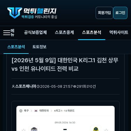
회원가입
로그인
메
공식보증업체
스포츠중계
스포츠분석
먹튀사이트
뉴
먹튀챌린지
스포츠분석
[2026년 5월 9일] 대한민국 K리그1 김천 상무 vs 인천 유나이티드 전력 비교
스포츠분석
토토정보
본문
[2026년 5월 9일] 대한민국 K리그1 김천 상무
vs 인천 유나이티드 전력 비교
스포츠매니아
2026-05-08 21:57
291회
0건