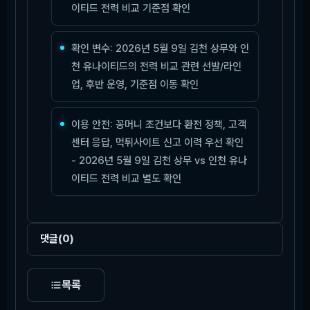
이티드 전력 비교 기준점 확인
확인 변수: 2026년 5월 9일 김천 상무와 인
천 유나이티드의 전력 비교 관련 선발/라인
업, 후반 운영, 기준점 이동 확인
이용 안전: 꽁머니 조건보다 환전 정책, 고객
센터 응답, 먹튀사이트 신고 이력 우선 확인
- 2026년 5월 9일 김천 상무 vs 인천 유나
이티드 전력 비교 별도 확인
댓글
(0)
목록