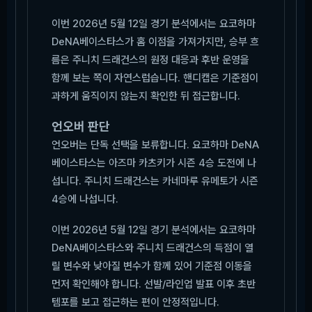
이번 2026년 5월 12일 경기 분석에서는 요코하마
DeNA베이스타스가 홈 이점을 가져가지만, 승부 흐
름은 주니치 드래건스의 원정 대응과 후반 운영을
함께 보는 쪽이 자연스럽습니다. 핸디캡은 기준점이
과하게 움직이지 않는지 확인한 뒤 접근합니다.
언오버 판단
언오버는 단독 선택을 보류합니다. 요코하마 DeNA
베이스타스는 아즈마 카츠키가 시즌 4승 도전에 나
섭니다. 주니치 드래건스는 카네마루 유메토가 시즌
4승에 나섭니다.
이번 2026년 5월 12일 경기 분석에서는 요코하마
DeNA베이스타스와 주니치 드래건스의 득점이 열
릴 변수와 낮아질 변수가 함께 있어 기준점 이동을
먼저 확인해야 합니다. 선발/라인업 발표 이후 초반
템포를 보고 접근하는 편이 안정적입니다.