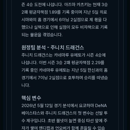
즌 4승 도전에 나섭니다. 아즈마 카츠키는 현재 3승
2패 평균자책점 1.89를 기록 중이며 지난 5일 히로
시마와의 홈 경기에서 6이닝 2실점으로 제 몫을 다
했으나 실책으로 인해 실점이 모두 비자책으로 기록
되는 불운을 겪었습니다.
원정팀 분석 - 주니치 드래건스
주니치 드래건스는 카네마루 유메토가 시즌 4승에
나섭니다. 이번 시즌 3승 2패 평균자책점 2.29를
기록 중인 카네마루 유메토는 지난 5일 한신과의 홈
경기에서 7이닝 2실점으로 호투하며 승리를 따냈습
니다.
핵심 변수
2026년 5월 12일 경기 분석에서 요코하마 DeNA
베이스타스와 주니치 드래건스의 첫 변수는 선발 투
수 제구입니다. 초반 볼넷이 늘면 중심 타선 앞에 주
자가 쌓여 핸디캡과 언오버가 함께 흔들릴 수 있습