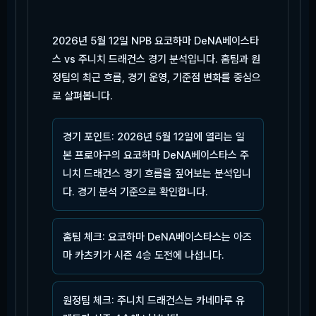
2026년 5월 12일 NPB 요코하마 DeNA베이스타
스 vs 주니치 드래건스 경기 분석입니다. 홈팀과 원
정팀의 최근 흐름, 경기 운영, 기준점 변화를 중심으
로 살펴봅니다.
경기 포인트: 2026년 5월 12일에 열리는 일
본 프로야구의 요코하마 DeNA베이스타스 주
니치 드래건스 경기 흐름을 짚어보는 분석입니
다. 경기 분석 기준으로 확인합니다.
홈팀 체크: 요코하마 DeNA베이스타스는 아즈
마 카츠키가 시즌 4승 도전에 나섭니다.
원정팀 체크: 주니치 드래건스는 카네마루 유