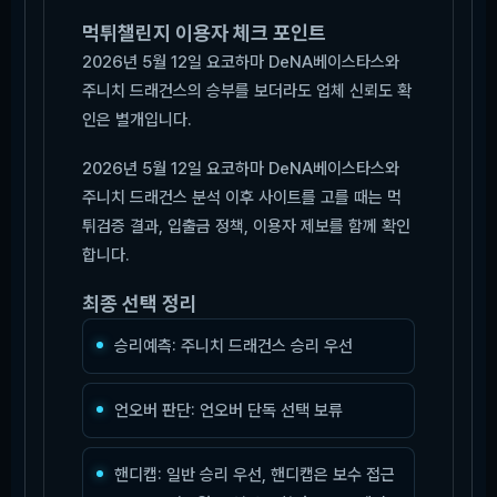
먹튀챌린지 이용자 체크 포인트
2026년 5월 12일 요코하마 DeNA베이스타스와
주니치 드래건스의 승부를 보더라도 업체 신뢰도 확
인은 별개입니다.
2026년 5월 12일 요코하마 DeNA베이스타스와
주니치 드래건스 분석 이후 사이트를 고를 때는 먹
튀검증 결과, 입출금 정책, 이용자 제보를 함께 확인
합니다.
최종 선택 정리
승리예측: 주니치 드래건스 승리 우선
언오버 판단: 언오버 단독 선택 보류
핸디캡: 일반 승리 우선, 핸디캡은 보수 접근