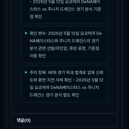
- 2026년 5월 12일 요코하마 DeNA베이
스타스 vs 주니치 드래건스 경기 분석 기준
점 확인
확인 변수: 2026년 5월 12일 요코하마 De
NA베이스타스와 주니치 드래건스의 경기
분석 관련 선발/라인업, 후반 운영, 기준점
이동 확인
주의 항목: NPB 경기 픽과 별개로 업체 신뢰
도와 환전 지연 사례 확인 - 2026년 5월 12
일 요코하마 DeNA베이스타스 vs 주니치
드래건스 경기 분석 별도 확인
댓글
(0)