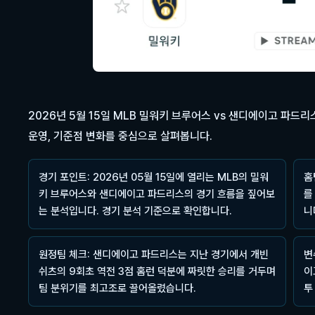
2026년 5월 15일 MLB 밀워키 브루어스 vs 샌디에이고 파드
운영, 기준점 변화를 중심으로 살펴봅니다.
경기 포인트: 2026년 05월 15일에 열리는 MLB의 밀워
홈
키 브루어스와 샌디에이고 파드리스의 경기 흐름을 짚어보
를
는 분석입니다. 경기 분석 기준으로 확인합니다.
니
원정팀 체크: 샌디에이고 파드리스는 지난 경기에서 개빈
변
쉬츠의 9회초 역전 3점 홈런 덕분에 짜릿한 승리를 거두며
이
팀 분위기를 최고조로 끌어올렸습니다.
투