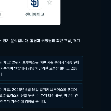
리스 경기 분석입니다. 홈팀과 원정팀의 최근 흐름, 경기
팀 체크: 밀워키 브루어스는 이번 시즌 홈에서 14승 9패
 기록하며 안방에서 상당히 강력한 모습을 보이고 있습
다.
수 체크: 2026년 5월 15일 밀워키 브루어스와 샌디에
고 파드리스의 선발 투구 수, 하위 타선 출루, 마무리 연
 여부가 기준점에 영향을 줍니다.