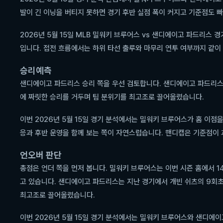
발이 긴 이닝을 버티지 못하면 경기 후반 실점 폭이 커지고 기준점도 
2026년 5월 15일 MLB 밀워키 브루어스 vs 샌디에이고 파드리스 
입니다. 접전 흐름에서는 하위 타선 출루와 마무리 연투 여부까지 같이 
승리예측
샌디에이고 파드리스 승리 쪽을 우선 검토합니다. 샌디에이고 파드리스는
에 짜릿한 승리를 거두며 팀 분위기를 최고조로 끌어올렸습니다.
이번 2026년 5월 15일 경기 분석에서는 밀워키 브루어스가 홈 이점
응과 후반 운영을 함께 보는 쪽이 자연스럽습니다. 핸디캡은 기준점이 
언오버 판단
총점은 언더 쪽을 먼저 봅니다. 밀워키 브루어스는 이번 시즌 홈에서 
고 있습니다. 샌디에이고 파드리스는 지난 경기에서 개빈 쉬츠의 9회초
최고조로 끌어올렸습니다.
이번 2026년 5월 15일 경기 분석에서는 밀워키 브루어스와 샌디에