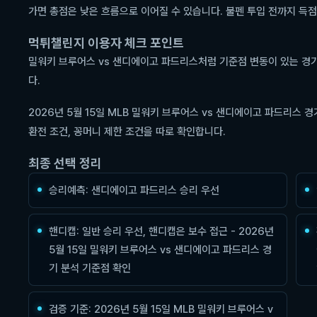
가면 총점은 낮은 흐름으로 이어질 수 있습니다. 불펜 투입 전까지 득
먹튀챌린지 이용자 체크 포인트
밀워키 브루어스 vs 샌디에이고 파드리스처럼 기준점 변동이 있는 경기
다.
2026년 5월 15일 MLB 밀워키 브루어스 vs 샌디에이고 파드리스
환전 조건, 꽁머니 제한 조건을 따로 확인합니다.
최종 선택 정리
승리예측: 샌디에이고 파드리스 승리 우선
핸디캡: 일반 승리 우선, 핸디캡은 보수 접근 - 2026년
5월 15일 밀워키 브루어스 vs 샌디에이고 파드리스 경
기 분석 기준점 확인
검증 기준: 2026년 5월 15일 MLB 밀워키 브루어스 v