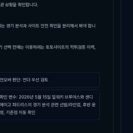
점권 상황을 확인합니다.
는 경기 분석과 사이트 안전 확인을 분리해서 봐야 합니
 경기 선택 전에는 이용하려는 토토사이트의 먹튀검증 이력,
언오버 판단: 언더 우선 검토
확인 변수: 2026년 5월 15일 밀워키 브루어스와 샌디
에이고 파드리스의 경기 분석 관련 선발/라인업, 후반 운
영, 기준점 이동 확인