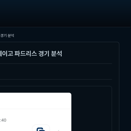
 경기 분석
디에이고 파드리스 경기 분석