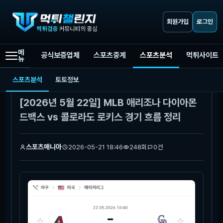
회원가입
로그인
메
공식보증업체
스포츠중계
스포츠분석
먹튀사이트
뉴
먹튀챌린지
스포츠분석
[2026년 5월 22일] MLB 애리조나 다이아몬드백스 vs 콜로라도 로키스 경기 흐름 정리
스포츠분석
토토정보
본문
[2026년 5월 22일] MLB 애리조나 다이아몬
드백스 vs 콜로라도 로키스 경기 흐름 정리
스포츠매니아
2026-05-21 18:46
248회
0건