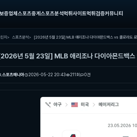
보증업체
스포츠중계
스포츠분석
먹튀사이트
먹튀검증
커뮤니티
챌린지
스포츠분석
[2026년 5월 23일] MLB 애리조나 다이아몬드백스
스포츠매니아
2026-05-22 20:43
211회
0건