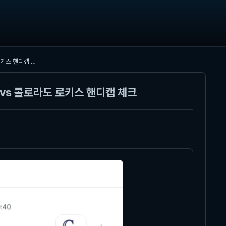
[2026년 5월 23일] MLB 애리조나 다이아몬드백스 vs 콜로라도 로키스 핸디캡 체크
 vs 콜로라도 로키스 핸디캡 체크