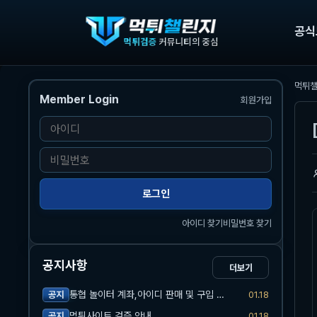
공식
먹튀
Member Login
회원가입
본문
아
이
비
디
밀
번
로그인
호
아이디 찾기
비밀번호 찾기
공지사항
더보기
통협 놀이터 계좌,아이디 판매 및 구입 관련 공지
01.18
공지
먹튀사이트 검증 안내
01.18
공지