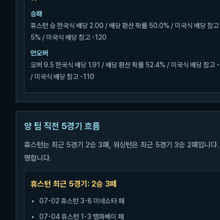
승패
휴스턴 승 한국식 배당 2.00 / 배당 환산 확률 50.0% / 미국식 배당 참고 
5% / 미국식 배당 참고 -120
언오버
오버 9.5 한국식 배당 1.91 / 배당 환산 확률 52.4% / 미국식 배당 참고 -1
/ 미국식 배당 참고 -110
양 팀 직전 5경기 흐름
휴스턴는 최근 5경기 2승 3패, 워싱턴은 최근 5경기 3승 2패입니다
명합니다.
휴스턴 최근 5경기: 2승 3패
07-02 휴스턴 3-8 미네소타 패
07-04 휴스턴 1-3 탬파베이 패