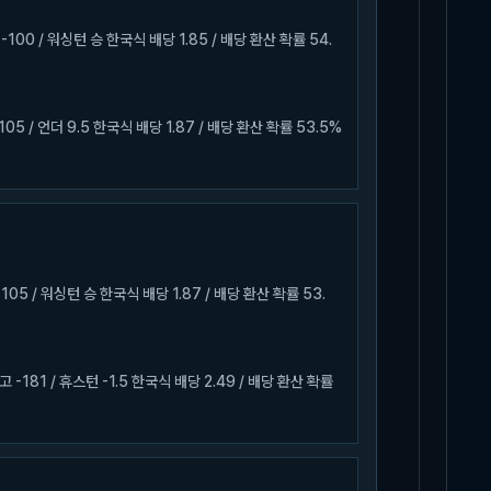
100 / 워싱턴 승 한국식 배당 1.85 / 배당 환산 확률 54.
105 / 언더 9.5 한국식 배당 1.87 / 배당 환산 확률 53.5%
105 / 워싱턴 승 한국식 배당 1.87 / 배당 환산 확률 53.
 -181 / 휴스턴 -1.5 한국식 배당 2.49 / 배당 환산 확률