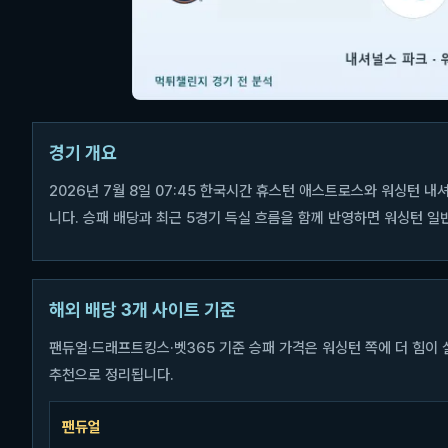
경기 개요
2026년 7월 8일 07:45 한국시간 휴스턴 애스트로스와 워싱턴 
니다. 승패 배당과 최근 5경기 득실 흐름을 함께 반영하면 워싱턴 일
해외 배당 3개 사이트 기준
팬듀얼·드래프트킹스·벳365 기준 승패 가격은 워싱턴 쪽에 더 힘이 실립
추천으로 정리됩니다.
팬듀얼