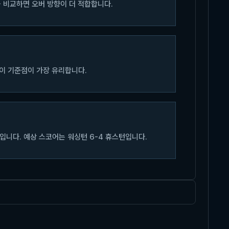
을 비교하면 오버 방향이 더 적합합니다.
 이 기준점이 가장 유리합니다.
추천입니다. 예상 스코어는 워싱턴 6-4 휴스턴입니다.