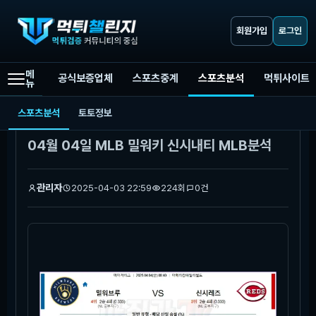
회원가입
로그인
메
공식보증업체
스포츠중계
스포츠분석
먹튀사이트
뉴
먹튀챌린지
스포츠분석
04월 04일 MLB 밀워키 신시내티 MLB분석
스포츠분석
토토정보
본문
04월 04일 MLB 밀워키 신시내티 MLB분석
관리자
2025-04-03 22:59
224회
0건