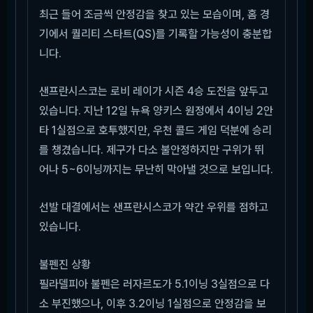
최근 들어 조금씩 안정감을 찾고 있는 모습이며, 홈 경
기에서 퀄리티 스타트(QS)를 기록할 가능성이 충분합
니다.
샌프란시스코는 로비 레이가 시즌 4승 도전을 앞두고
있습니다. 지난 12일 뉴욕 양키스 원정에서 4이닝 2안
타 1실점으로 호투했지만, 우천 콜드 게임 덕분에 승리
를 챙겼습니다. 제구가 다소 불안정하지만 구위가 뛰
어나 5~6이닝까지는 무난히 막아낼 것으로 보입니다.
선발 대결에서는 샌프란시스코가 약간 우위를 점하고
있습니다.
불펜진 상황
필라델피아 불펜은 러자르도가 5.1이닝 3실점으로 다
소 부진했으나, 이후 3.2이닝 1실점으로 안정감을 보