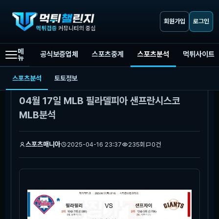
회원가입
로그인
메
공식보증업체
스포츠중계
스포츠분석
먹튀사이트
뉴
먹튀챌린지
스포츠분석
04월 17일 MLB 필라델피아 샌프란시스코 MLB분석
스포츠분석
토토정보
본문
04월 17일 MLB 필라델피아 샌프란시스코
MLB분석
스포츠매니아
2025-04-16 23:37
235회
0건