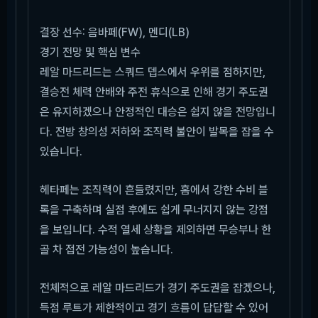
결장 선수: 음바페(FW), 멘디(LB)
경기 전망 및 핵심 변수
레알 마드리드는 스쿼드 뎁스에서 우위를 점하지만,
결승전 체력 안배와 주전 휴식으로 인해 경기 주도권
은 유지하겠으나 안정적인 대승은 쉽지 않을 전망입니
다. 전방 창의성 저하와 조직력 불안이 발목을 잡을 수
있습니다.
헤타페는 조직력이 흔들렸지만, 홈에서 강한 수비 블
록을 구축하며 실점 후에도 쉽게 무너지지 않는 강점
을 보입니다. 수적 열세 상황을 제외하면 무승부나 한
골 차 접전 가능성이 높습니다.
전체적으로 레알 마드리드가 경기 주도권을 잡겠으나,
득점 루트가 제한적이고 경기 흐름이 답답할 수 있어