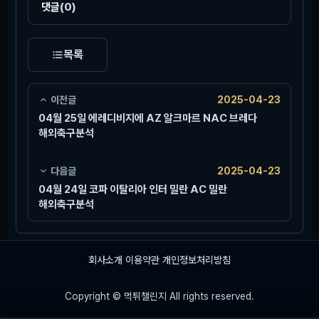
댓글
(0)
목록
이전글
2025-04-23
04월 25일 에레디비지에 AZ 알크마르 NAC 브레다
해외축구분석
다음글
2025-04-23
04월 24일 코파 이탈리아 인터 밀란 AC 밀란
해외축구분석
회사소개
이용약관
개인정보처리방침
Copyright © 먹튀챌린지 All rights reserved.