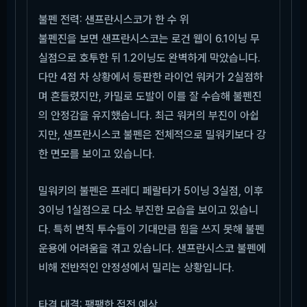
불펜 전력: 샌프란시스코가 한 수 위
불펜진을 보면 샌프란시스코는 로건 웹이 6.1이닝 무
실점으로 호투한 뒤 1.2이닝도 완벽하게 막았습니다.
다만 4점 차 상황에서 등판한 라이언 워커가 2실점하
며 흔들렸지만, 카밀로 도발이 이를 잘 수습해 불펜진
의 안정감을 유지했습니다. 최근 워커의 부진이 아쉽
지만, 샌프란시스코 불펜은 전체적으로 밀워키보다 강
한 면모를 보이고 있습니다.
밀워키의 불펜은 프레디 페랄타가 5이닝 3실점, 이후
3이닝 1실점으로 다소 부진한 모습을 보이고 있습니
다. 특히 변칙 투수들이 기대만큼 힘을 쓰지 못해 불펜
운용에 어려움을 겪고 있습니다. 샌프란시스코 불펜에
비해 전반적인 안정성에서 밀리는 상황입니다.
타격 대결: 팽팽한 접전 예상