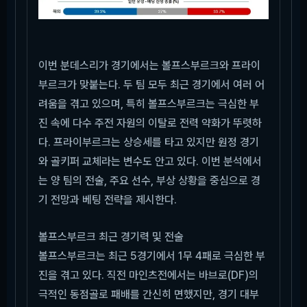
이번 분데스리가 경기에서는 볼프스부르크와 프라이
부르크가 맞붙는다. 두 팀 모두 최근 경기에서 여러 어
려움을 겪고 있으며, 특히 볼프스부르크는 극심한 부
진 속에 다수 주전 자원의 이탈로 전력 약화가 뚜렷하
다. 프라이부르크는 상승세를 타고 있지만 원정 경기
와 골키퍼 교체라는 변수도 안고 있다. 이번 분석에서
는 양 팀의 전술, 주요 선수, 부상 상황을 중심으로 경
기 전망과 베팅 전략을 제시한다.
볼프스부르크 최근 경기력 및 전술
볼프스부르크는 최근 5경기에서 1무 4패로 극심한 부
진을 겪고 있다. 직전 마인츠전에서는 바브로(DF)의
극적인 동점골로 패배를 간신히 면했지만, 경기 대부