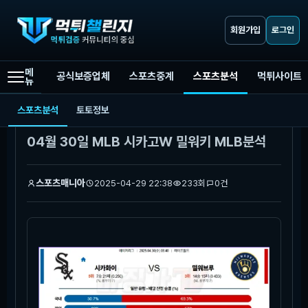
회원가입
로그인
메
공식보증업체
스포츠중계
스포츠분석
먹튀사이트
뉴
먹튀챌린지
스포츠분석
04월 30일 MLB 시카고W 밀워키 MLB분석
스포츠분석
토토정보
본문
04월 30일 MLB 시카고W 밀워키 MLB분석
스포츠매니아
2025-04-29 22:38
233회
0건