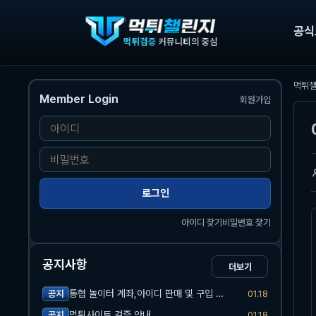
공식
먹튀
Member Login
회원가입
본문
아
이
비
디
밀
번
로그인
호
아이디 찾기
비밀번호 찾기
공지사항
더보기
통협 놀이터 계좌,아이디 판매 및 구입 관련 공지
01.18
공지
먹튀사이트 검증 안내
01.18
공지