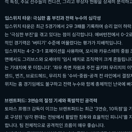
적 특징, 주요 선수들의 컨디션, 그리고 부상자 현황을 상세히 분석하
입스위치 타운: 극심한 홈 부진과 전력 누수의 심각성
입스위치 타운은 최근 5경기에서 2무 3패를 기록하며 승리 없이 하락세
는 '극심한 부진'을 겪고 있다는 점이 심각합니다. 에버턴전에서 0-2로
적인 경기력은 '버티기' 수준에 머물렀다는 평가가 지배적입니다.
입스위치는 4-2-3-1 포메이션을 사용하며, 모시와 카유스테의 중원 
면에서도 그리브스와 오셰아의 '임시 배치로 조직력이 크게 흔들립니다
는 기대치에 못 미칩니다'. '좌우 측면 자원과 주전 골키퍼 무리치의 
센드, 번즈, 브로드헤드, 무리치 등 '수비-중원-공격 전 라인에서 결
위치는 홈 경기임에도 불구하고 전력 누수와 함께 총체적인 난국에 빠
브렌트퍼드: 3연승의 절정 기세와 폭발적인 공격력
토마스 프랭크 감독이 이끄는 브렌트퍼드는 최근 '3연승, 10득점'을 
로 구성된 '삼각 편대는 전방에서 활발한 침투와 효율적인 피니시'를 
합니다. 팀 전체적으로 공격적인 흐름이 매우 좋습니다.