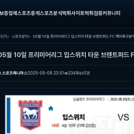
보증업체
스포츠중계
스포츠분석
먹튀사이트
먹튀검증
커뮤니티
챌린지
스포츠분석
05월 10일 프리미어리그 입스위치 타운 브렌트퍼드 FC 해외축구분
05월 10일 프리미어리그 입스위치 타운 브렌트퍼드 
스포츠매니아
2025-05-09 23:51
234회
0건