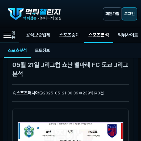
회원가입
로그인
메
공식보증업체
스포츠중계
스포츠분석
먹튀사이트
뉴
먹튀챌린지
스포츠분석
05월 21일 J리그컵 쇼난 벨마레 FC 도쿄 J리그분석
스포츠분석
토토정보
본문
05월 21일 J리그컵 쇼난 벨마레 FC 도쿄 J리그
분석
스포츠매니아
2025-05-21 00:09
239회
0건