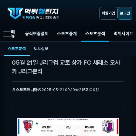
회원가입
로그인
메
공식보증업체
스포츠중계
스포츠분석
먹튀사이트
뉴
먹튀챌린지
스포츠분석
05월 21일 J리그컵 교토 상가 FC 세레소 오사카 J리그분석
스포츠분석
토토정보
본문
05월 21일 J리그컵 교토 상가 FC 세레소 오사
카 J리그분석
스포츠매니아
2025-05-21 00:10
215회
0건