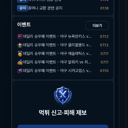
꽁머니 교환 관련 공지
01.18
공지
이벤트
더보기
데일리 승무패 이벤트 - 야구 뉴욕양키스 vs 워싱턴
07.12
데일리 승무패 이벤트 - 야구 클리블랜드 vs 마이애미
07.12
데일리 승무패 이벤트 - 야구 애슬레틱스 vs 시카고화이트삭스
07.11
데일리 승무패 이벤트 - 야구 밀워키 vs 피츠버그
07.11
데일리 승무패 이벤트 - 야구 시카고컵스 vs 신시내티
07.10
먹튀 신고·피해 제보