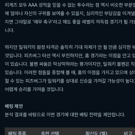
리게즈 모두 AAA 성적을 믿을 수 없는 투수라는 점 역시 비슷한 부분
에 얼마나 자신의 구위를 보여줄 수 있을지, 심리적인 부담감을 이겨낼
지면 그야말로 '애무 축구'라고 해도 좋을 레벨의 저득점 경기가 될 
니다.
하지만 밀워키의 원정 타격은 솔직히 기대 자체가 안 될 만큼 심각한 
것입니다. 피츠버그 타선 역시 부진하지만, 홈 경기라는 이점을 안고
이 있습니다. 불펜 싸움은 막상막하라는 평가이지만, 밀워키 불펜은 
있습니다. 이러한 점들을 종합해 볼 때, 홈의 이점을 가지고 있으며 상
할 수 있는 피츠버그가 밀워키를 상대로 신승을 가져갈 가능성이 높다
어렵게 승리를 가져올 것입니다.
베팅 제안
분석 결과를 바탕으로 이번 경기에 대한 베팅 전략을 제안합니다.
베팅 종류
추천 선택
확신도 (별)
비고