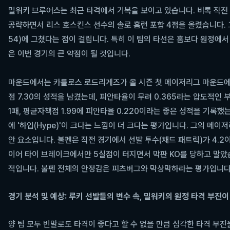
밀워키 브루어스는 최근 타격에서 기복을 보이고 있습니다. 비록 직전
공략하면서 리스 호스킨스 선수의 솔로 홈런 포함 4점을 올렸습니다. 그
54)에 그쳤다는 점이 걸립니다. 특히 이 팀의 타선은 홈보다 원정에
은 이번 경기의 큰 약점이 될 것입니다.
마운드에서는 카를로스 로드리게즈가 올 시즌 첫 메이저리그 마운드에 
점 7.30의 성적을 남겼는데, 피안타율이 무려 0.365라는 압도적인 
1패, 평균자책점 1.99에 피안타율 0.220이라는 좋은 성적을 기록
에 '하입(Hype)'이 크다는 느낌이 더 크다는 평가입니다. 그의 메이
안 요소입니다. 불펜은 직전 경기에서 선발 투수(채드 패트릭)가 4.2
이어 타이 브레이크에서만 5실점이 터지면서 막판 KO를 당하고 말았
적입니다. 불펜 전체의 안정감은 피츠버그와 막상막하라는 평가입니다
경기 분석 및 예상: 루키 선발들의 변수 속, 밀워키의 원정 타격 부진
양 팀 모두 빈말로도 타격이 좋다고 할 수 없을 만큼 심각한 타격 부진