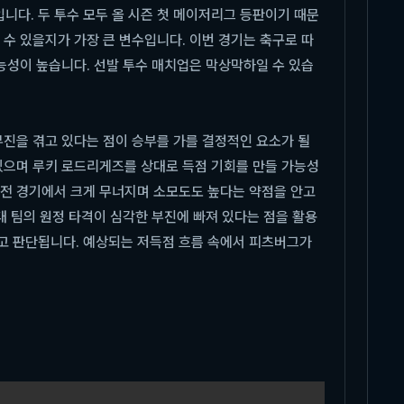
입니다. 두 투수 모두 올 시즌 첫 메이저리그 등판이기 때문
 수 있을지가 가장 큰 변수입니다. 이번 경기는 축구로 따
가능성이 높습니다. 선발 투수 매치업은 막상막하일 수 있습
부진을 겪고 있다는 점이 승부를 가를 결정적인 요소가 될
 있으며 루키 로드리게즈를 상대로 득점 기회를 만들 가능성
직전 경기에서 크게 무너지며 소모도도 높다는 약점을 안고
대 팀의 원정 타격이 심각한 부진에 빠져 있다는 점을 활용
고 판단됩니다. 예상되는 저득점 흐름 속에서 피츠버그가