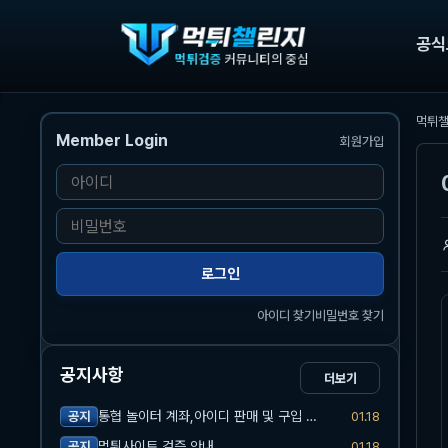
공식
먹튀
Member Login
회원가입
본문
아
이
비
디
밀
번
로그인
호
아이디 찾기
비밀번호 찾기
공지사항
더보기
통협 놀이터 계좌,아이디 판매 및 구입 관련 공지
01.18
공지
먹튀사이트 검증 안내
01.18
공지