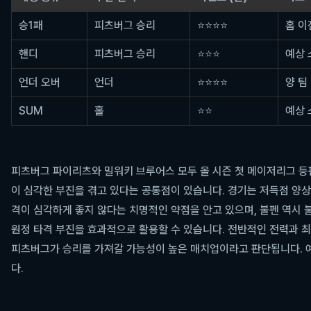
승1패
피츠버그 승리
⭐⭐⭐⭐
홈 이
핸디
피츠버그 승리
⭐⭐⭐
예상 
언더 오버
언더
⭐⭐⭐⭐
양 팀
SUM
홀
⭐⭐
예상 
피츠버그 파이리츠와 밀워키 브루어스 모두 올 시즌 첫 메이저리그 등판
이 심각한 부진을 겪고 있다는 공통점이 있습니다. 경기는 저득점 양
격이 심각하게 좋지 않다는 치명적인 약점을 안고 있으며, 불펜 역시 
원정 타격 부진을 효과적으로 활용할 수 있습니다. 전반적인 전력과 최
피츠버그가 승리를 가져갈 가능성이 높은 매치업이라고 판단됩니다. 
다.