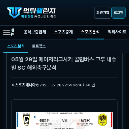
회원가입
로그인
메
공식보증업체
스포츠중계
스포츠분석
먹튀사이트
뉴
먹튀챌린지
스포츠분석
05월 29일 메이저리그사커 콜럼버스 크루 내슈빌 SC 해외축구분석
스포츠분석
토토정보
본문
05월 29일 메이저리그사커 콜럼버스 크루 내슈
빌 SC 해외축구분석
스포츠매니아
2025-05-28 22:59
216회
0건