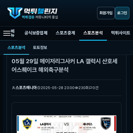
회원가입
로그인
메
공식보증업체
스포츠중계
스포츠분석
먹튀사이트
뉴
먹튀챌린지
스포츠분석
05월 29일 메이저리그사커 LA 갤럭시 산호세 어스퀘이크 해외축구분석
스포츠분석
토토정보
본문
05월 29일 메이저리그사커 LA 갤럭시 산호세
어스퀘이크 해외축구분석
스포츠매니아
2025-05-28 23:00
230회
0건