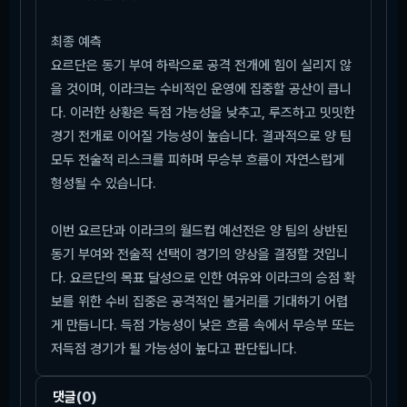
최종 예측
요르단은 동기 부여 하락으로 공격 전개에 힘이 실리지 않
을 것이며, 이라크는 수비적인 운영에 집중할 공산이 큽니
다. 이러한 상황은 득점 가능성을 낮추고, 루즈하고 밋밋한
경기 전개로 이어질 가능성이 높습니다. 결과적으로 양 팀
모두 전술적 리스크를 피하며 무승부 흐름이 자연스럽게
형성될 수 있습니다.
이번 요르단과 이라크의 월드컵 예선전은 양 팀의 상반된
동기 부여와 전술적 선택이 경기의 양상을 결정할 것입니
다. 요르단의 목표 달성으로 인한 여유와 이라크의 승점 확
보를 위한 수비 집중은 공격적인 볼거리를 기대하기 어렵
게 만듭니다. 득점 가능성이 낮은 흐름 속에서 무승부 또는
저득점 경기가 될 가능성이 높다고 판단됩니다.
댓글
(0)