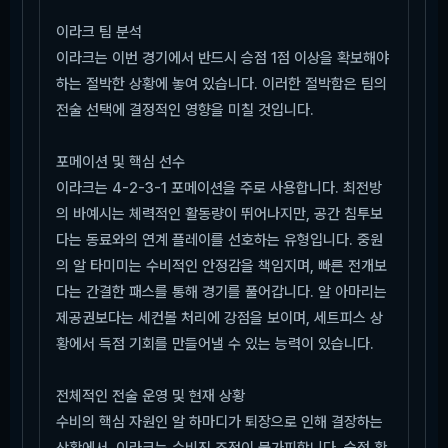
이라크 팀 분석
이라크는 이번 경기에서 반드시 승점 1점 이상을 확보해야
하는 절박한 상황에 놓여 있습니다. 이러한 절박함은 팀의
전술 선택에 결정적인 영향을 미칠 것입니다.
포메이션 및 핵심 선수
이라크는 4-2-3-1 포메이션을 주로 사용합니다. 최전방
의 바예시는 체력적인 활동량이 뛰어나지만, 공간 침투보
다는 동료와의 연계 플레이를 선호하는 유형입니다. 중원
의 알 타미미는 수비적인 안정감을 책임지며, 빠른 전개보
다는 간결한 패스를 통해 경기를 풀어갑니다. 알 아마리는
제공권보다는 세컨볼 처리에 강점을 보이며, 세트피스 상
황에서 득점 기회를 만들어낼 수 있는 능력이 있습니다.
전체적인 전술 운영 및 현재 상황
수비의 핵심 자원인 알 하마디가 퇴장으로 인해 결장하는
상황에서, 이라크는 수비진 조정이 불가피합니다. 승점 확