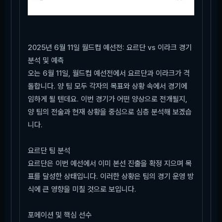
2025년 6월 11일 월드컵 예선전: 요르단 vs 이라크 경기
분석 및 예측
오는 6월 11일, 월드컵 예선전에서 요르단과 이라크가 격
돌합니다. 양 팀 모두 각자의 목표와 상황 속에서 경기에
임하게 될 텐데요. 이번 경기가 어떤 양상으로 전개될지,
양 팀의 전술과 현재 상황을 중심으로 심층 분석해 보겠습
니다.
요르단 팀 분석
요르단은 이번 예선에서 이미 본선 진출을 확정 지으며 목
표를 달성한 상태입니다. 이러한 상황은 팀의 경기 운영 방
식에 큰 영향을 미칠 것으로 보입니다.
포메이션 및 핵심 선수