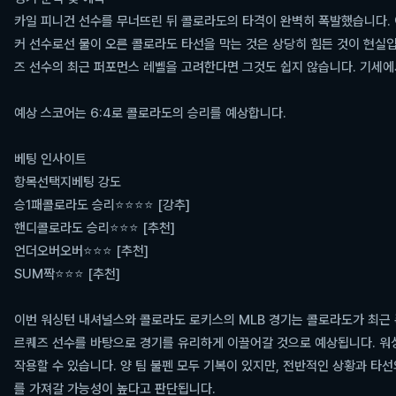
카일 피니건 선수를 무너뜨린 뒤 콜로라도의 타격이 완벽히 폭발했습니다. 이
커 선수로선 물이 오른 콜로라도 타선을 막는 것은 상당히 힘든 것이 현실
즈 선수의 최근 퍼포먼스 레벨을 고려한다면 그것도 쉽지 않습니다. 기세에
예상 스코어는 6:4로 콜로라도의 승리를 예상합니다.
베팅 인사이트
항목
선택지
베팅 강도
승1패
콜로라도 승리
⭐⭐⭐⭐ [강추]
핸디
콜로라도 승리
⭐⭐⭐ [추천]
언더오버
오버
⭐⭐⭐ [추천]
SUM
짝
⭐⭐⭐ [추천]
이번 워싱턴 내셔널스와 콜로라도 로키스의 MLB 경기는 콜로라도가 최근
르퀘즈 선수를 바탕으로 경기를 유리하게 이끌어갈 것으로 예상됩니다. 워
작용할 수 있습니다. 양 팀 불펜 모두 기복이 있지만, 전반적인 상황과 타
를 가져갈 가능성이 높다고 판단됩니다.