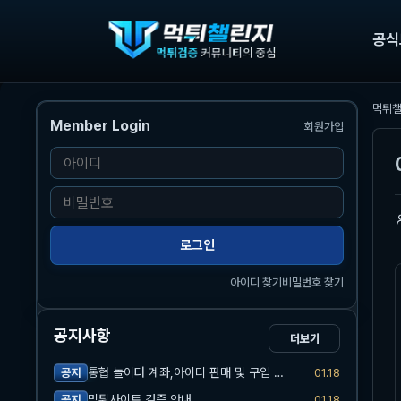
공식
먹튀
Member Login
회원가입
본문
아
이
비
디
밀
번
로그인
호
아이디 찾기
비밀번호 찾기
공지사항
더보기
통협 놀이터 계좌,아이디 판매 및 구입 관련 공지
01.18
공지
먹튀사이트 검증 안내
01.18
공지