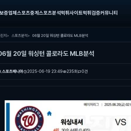
보증업체
스포츠중계
스포츠분석
먹튀사이트
먹튀검증
커뮤니티
챌린지
스포츠분석
06월 20일 워싱턴 콜로라도 MLB분석
06월 20일 워싱턴 콜로라도 MLB분석
스포츠매니아
2025-06-19 23:49
235회
0건