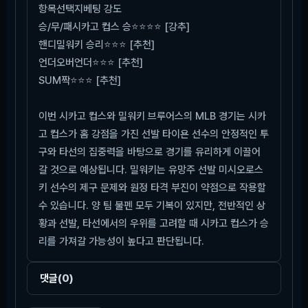
항목
선택지
베팅 강도
승/무/패
시카고 컵스 승
⭐⭐⭐⭐ [강추]
핸디
밀워키 승리
⭐⭐⭐ [추천]
언더오버
언더
⭐⭐⭐ [추천]
SUM
짝
⭐⭐⭐ [추천]
이번 시카고 컵스와 밀워키 브루어스의 MLB 경기는 시카
고 컵스가 홈 강점을 가진 선발 타이욘 선수의 안정적인 투
구와 타선의 집중력을 바탕으로 경기를 유리하게 이끌어
갈 것으로 예상됩니다. 밀워키는 유망주 선발 미시오로스
키 선수의 제구 문제와 원정 타격 부진이 약점으로 작용할
수 있습니다. 양 팀 불펜 모두 기복이 있지만, 전반적인 상
황과 선발, 타선에서의 우위를 고려할 때 시카고 컵스가 승
리를 가져갈 가능성이 높다고 판단됩니다.
댓글
(0)