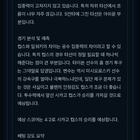
집중력이 고쳐지지 않고 있습니다. 특히 하위 타선에서 흐
름이 너무 자주 끊깁니다. 5안타에 그친 타선은 아쉬운 부
분입니다.
경기 분석 및 예측
컵스와 밀워키의 차이는 공수 집중력의 차이라고 할 수 있
습니다. 특히 컵스의 경우 타선이 정말 필요할 때 하나씩
해준다는 점이 큰 부분입니다. 타이욘 선수의 홈 경기 투구
는 그야말로 압권입니다. 변수는 역시 미시오로스키 선수
의 강속구를 얼마나 극복하느냐인데, 일단 제구 문제가 있
는 것은 사실이고 불펜의 안정감도 컵스가 조금 더 좋습니
다. 투수력에서 앞선 시카고 컵스가 승리를 가져갈 것으로
예상됩니다.
예상 스코어는 4:2로 시카고 컵스의 승리를 예상합니다.
베팅 강도 요약