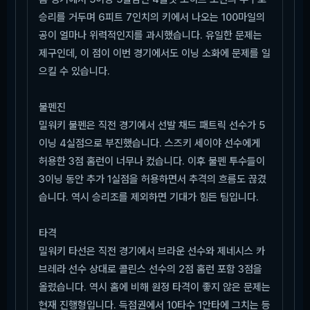
승리를 거두며 6피트 7인치의 키에서 나오는 100마일의
공이 얼마나 위력적인지를 과시했습니다. 유일한 문제는
제구인데, 이 점이 이번 경기에서도 이닝 소화에 문제를 일
으킬 수 있습니다.
불펜진
밀워키 불펜은 직전 경기에서 선발 채드 패트릭 선수가 5
이닝 4실점으로 부진했습니다. 스즈키 세이야 선수에게
허용한 3점 홈런이 너무나 컸습니다. 이후 불펜 투수들이
3이닝 동안 추가 1실점을 허용하면서 추격의 흐름도 끊겼
습니다. 역시 승리조를 제외하면 기대가 힘든 팀입니다.
타격
밀워키 타선은 직전 경기에서 브라운 선수와 제네시스 카
브레라 선수 상대로 콜린스 선수의 2점 홈런 포함 3점을
올렸습니다. 역시 홈에 비해 원정 타격이 좋지 않은 문제는
현재 진행형입니다. 득점권에서 10타수 1안타에 그치는 등