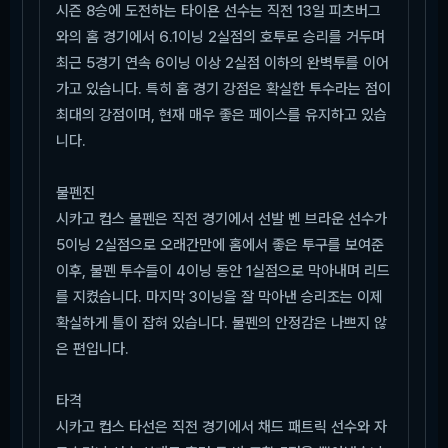
시즌 8승에 도전하는 타이욘 선수는 직전 13일 피츠버그
와의 홈 경기에서 6.1이닝 2실점의 호투로 승리를 거두며
최근 5경기 연속 6이닝 이상 2실점 이하의 완벽투를 이어
가고 있습니다. 특히 홈 경기 강점은 확실한 투수라는 점이
최대의 강점이며, 현재 매우 좋은 페이스를 유지하고 있습
니다.
불펜진
시카고 컵스 불펜은 직전 경기에서 선발 벤 브라운 선수가
5이닝 2실점으로 오래간만에 홈에서 좋은 투구를 보여준
이후, 불펜 투수들이 4이닝 동안 1실점으로 막아내며 리드
를 지켰습니다. 마지막 3이닝을 잘 막아낸 승리조는 이제
확실하게 틀이 잡혀 있습니다. 불펜의 안정감은 나쁘지 않
은 편입니다.
타격
시카고 컵스 타선은 직전 경기에서 채드 패트릭 선수와 자