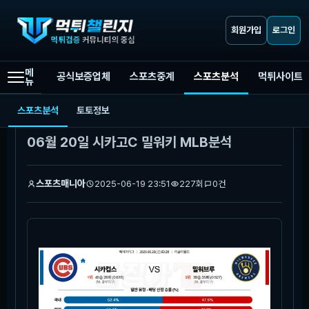
회원가입
로그인
메
공식보증업체
스포츠중계
스포츠분석
먹튀사이트
뉴
먹튀챌린지
스포츠분석
06월 20일 시카고C 밀워키 MLB분석
스포츠분석
토토정보
본문
06월 20일 시카고C 밀워키 MLB분석
스포츠매니아
2025-06-19 23:51
227회
0건