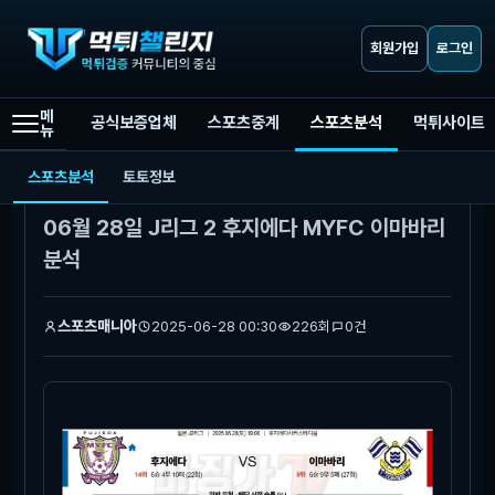
회원가입
로그인
메
공식보증업체
스포츠중계
스포츠분석
먹튀사이트
뉴
먹튀챌린지
스포츠분석
06월 28일 J리그 2 후지에다 MYFC 이마바리 분석
스포츠분석
토토정보
본문
06월 28일 J리그 2 후지에다 MYFC 이마바리
분석
스포츠매니아
2025-06-28 00:30
226회
0건