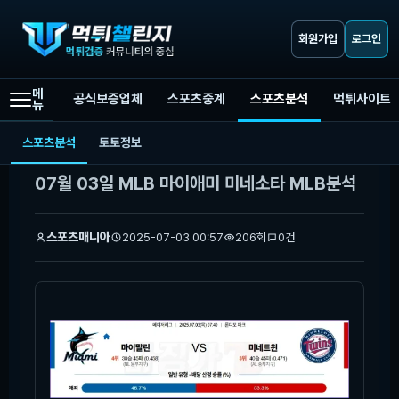
회원가입
로그인
메
공식보증업체
스포츠중계
스포츠분석
먹튀사이트
뉴
먹튀챌린지
스포츠분석
07월 03일 MLB 마이애미 미네소타 MLB분석
스포츠분석
토토정보
본문
07월 03일 MLB 마이애미 미네소타 MLB분석
스포츠매니아
2025-07-03 00:57
206회
0건