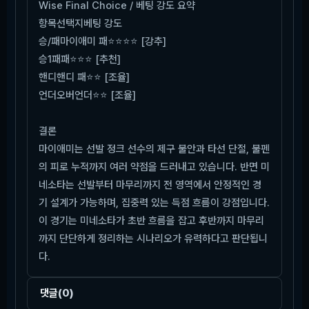
Wise Final Choice / 베팅 강도 요약
항목
선택지
베팅 강도
승/패
마이애미 패
⭐⭐⭐⭐ [강추]
승1패
패
⭐⭐⭐ [추천]
핸디
핸디 패
⭐⭐ [조율]
언더오버
언더
⭐⭐ [조율]
결론
마이애미는 선발 정크 선수의 제구 불안과 타선 단절, 불펜
의 피로 누적까지 여러 약점을 드러내고 있습니다. 반면 미
네소타는 선발부터 마무리까지 전 영역에서 안정적인 경
기 설계가 가능하며, 집중력 있는 득점 흐름이 강점입니다.
이 경기는 미네소타가 초반 흐름을 잡고 후반까지 마무리
까지 단단하게 정리하는 시나리오가 유력하다고 판단됩니
다.
댓글
(0)