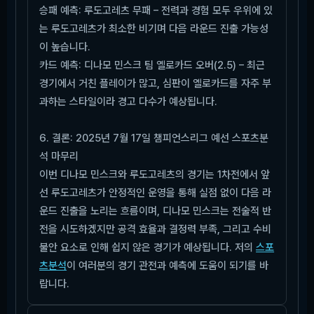
승패 예측: 루도고레츠 무패 – 전력과 경험 모두 우위에 있
는 루도고레츠가 최소한 비기며 다음 라운드 진출 가능성
이 높습니다.
카드 예측: 디나모 민스크 팀 옐로카드 오버(2.5) – 최근
경기에서 거친 플레이가 많고, 심판이 옐로카드를 자주 부
과하는 스타일이라 경고 다수가 예상됩니다.
6. 결론: 2025년 7월 17일 챔피언스리그 예선 스포츠분
석 마무리
이번 디나모 민스크와 루도고레츠의 경기는 1차전에서 앞
선 루도고레츠가 안정적인 운영을 통해 실점 없이 다음 라
운드 진출을 노리는 흐름이며, 디나모 민스크는 전술적 반
전을 시도하겠지만 공격 효율과 결정력 부족, 그리고 수비
불안 요소로 인해 쉽지 않은 경기가 예상됩니다. 저의
스포
츠분석
이 여러분의 경기 관전과 예측에 도움이 되기를 바
랍니다.