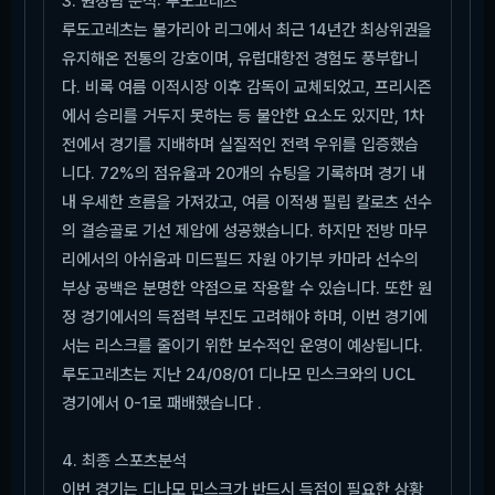
3. 원정팀 분석: 루도고레츠
루도고레츠는 불가리아 리그에서 최근 14년간 최상위권을
유지해온 전통의 강호이며, 유럽대항전 경험도 풍부합니
다. 비록 여름 이적시장 이후 감독이 교체되었고, 프리시즌
에서 승리를 거두지 못하는 등 불안한 요소도 있지만, 1차
전에서 경기를 지배하며 실질적인 전력 우위를 입증했습
니다. 72%의 점유율과 20개의 슈팅을 기록하며 경기 내
내 우세한 흐름을 가져갔고, 여름 이적생 필립 칼로츠 선수
의 결승골로 기선 제압에 성공했습니다. 하지만 전방 마무
리에서의 아쉬움과 미드필드 자원 아기부 카마라 선수의
부상 공백은 분명한 약점으로 작용할 수 있습니다. 또한 원
정 경기에서의 득점력 부진도 고려해야 하며, 이번 경기에
서는 리스크를 줄이기 위한 보수적인 운영이 예상됩니다.
루도고레츠는 지난 24/08/01 디나모 민스크와의 UCL
경기에서 0-1로 패배했습니다 .
4. 최종 스포츠분석
이번 경기는 디나모 민스크가 반드시 득점이 필요한 상황