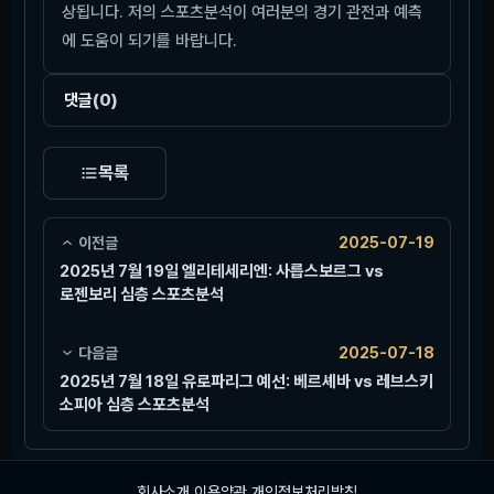
상됩니다. 저의 스포츠분석이 여러분의 경기 관전과 예측
에 도움이 되기를 바랍니다.
댓글
(0)
목록
이전글
2025-07-19
2025년 7월 19일 엘리테세리엔: 사릅스보르그 vs
로젠보리 심층 스포츠분석
다음글
2025-07-18
2025년 7월 18일 유로파리그 예선: 베르셰바 vs 레브스키
소피아 심층 스포츠분석
회사소개
이용약관
개인정보처리방침